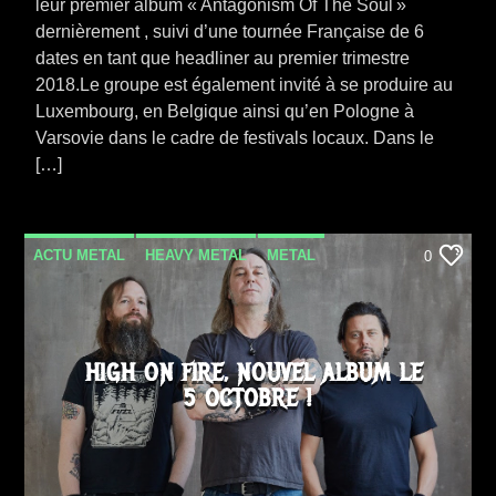
leur premier album « Antagonism Of The Soul »
dernièrement , suivi d’une tournée Française de 6
dates en tant que headliner au premier trimestre
2018.Le groupe est également invité à se produire au
Luxembourg, en Belgique ainsi qu’en Pologne à
Varsovie dans le cadre de festivals locaux. Dans le
[…]
ACTU METAL
HEAVY METAL
METAL
0
NEWS
SORTIE ALBUM
VIDEO STORIES
HIGH ON FIRE, NOUVEL ALBUM LE
5 OCTOBRE !