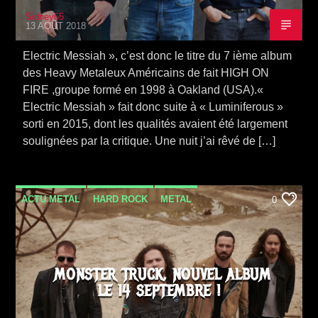
Sidney65
13 AOÛT 2018
Electric Messiah », c’est donc le titre du 7 ième album
des Heavy Metaleux Américains de fait HIGH ON
FIRE ,groupe formé en 1998 à Oakland (USA).«
Electric Messiah » fait donc suite à « Luminiferous »
sorti en 2015, dont les qualités avaient été largement
soulignées par la critique. Une nuit j’ai rêvé de […]
ACTU METAL
HARD ROCK
METAL
0
NEWS
SORTIE ALBUM
VIDEO STORIES
MONSTER TRUCK, NOUVEL ALBUM
LE 14 SEPTEMBRE !