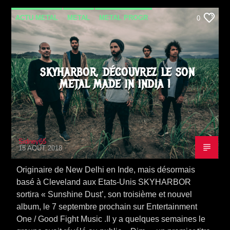
ACTU METAL
METAL
METAL PROGR
0
NEWS
SORTIE ALBUM
VIDEO STORIES
SKYHARBOR, DÉCOUVREZ LE SON
METAL MADE IN INDIA !
Sidney65
15 AOÛT 2018
Originaire de New Delhi en Inde, mais désormais
basé à Cleveland aux Etats-Unis SKYHARBOR
sortira « Sunshine Dust’, son troisième et nouvel
album, le 7 septembre prochain sur Entertainment
One / Good Fight Music .Il y a quelques semaines le