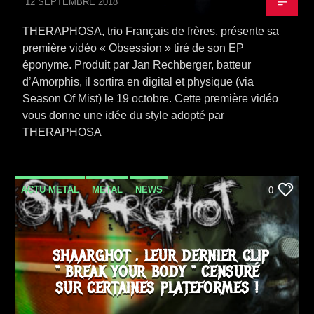
12 SEPTEMBRE 2018
THERAPHOSA, trio Français de frères, présente sa
première vidéo « Obsession » tiré de son EP
éponyme. Produit par Jan Rechberger, batteur
d’Amorphis, il sortira en digital et physique (via
Season Of Mist) le 19 octobre. Cette première vidéo
vous donne une idée du style adopté par
THERAPHOSA
ACTU METAL
METAL
NEWS
0
VIDEO STORIES
SHAARGHOT , LEUR DERNIER CLIP
“ BREAK YOUR BODY “ CENSURÉ
SUR CERTAINES PLATEFORMES !