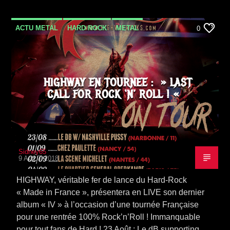
ACTU METAL
HARD ROCK
METAL
0
NEWS
TOURNÉE
HIGHWAY EN TOURNEE : » LAST
CALL FOR ROCK ‘N’ ROLL ! «
Sidney65
9 AOÛT 2018
HIGHWAY, véritable fer de lance du Hard-Rock
« Made in France », présentera en LIVE son dernier
album « IV » à l’occasion d’une tournée Française
pour une rentrée 100% Rock’n’Roll ! Immanquable
pour tout fans de Hard ! 23 Août : Le dB supporting