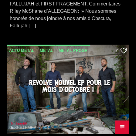
FALLUJAH et FIRST FRAGEMENT. Commentaires
Riley McShane d’ALLEGAEON: » Nous sommes
honorés de nous joindre à nos amis d’Obscura,
Fallujah […]
ACTU METAL
METAL
METAL PROGR
0
NEWS
SORTIE ALBUM
REVOLVE NOUVEL EP POUR LE
MOIS D’OCTOBRE !
Sidney65
5 SEPTEMBRE 2018