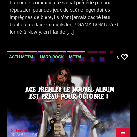
humour et commentaire social,précédé par une
réputation pour des jeux de scène légendaires
imprégnés de bière, ils n’ont jamais caché leur
bonheur de faire ce qu’ils font ! GAMA BOMB s’est
formé à Newry, en Irlande […]
ACTU METAL
HARD ROCK
METAL
0
NEWS
SORTIE ALBUM
ACE FREHLEY LE NOUVEL ALBUM
EST PRÉVU POUR OCTOBRE !
Sidney65
19 AOÛT 2018