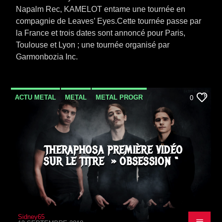
Napalm Rec, KAMELOT entame une tournée en
compagnie de Leaves’ Eyes.Cette tournée passe par
la France et trois dates sont annoncé pour Paris,
Toulouse et Lyon ; une tournée organisé par
Garmonbozia Inc.
ACTU METAL
METAL
METAL PROGR
0
NEWS
VIDEO STORIES
THERAPHOSA PREMIÈRE VIDÉO
SUR LE TITRE » OBSESSION “
Sidney65