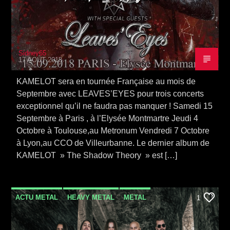
Sidney65
17 AOÛT 2018
KAMELOT sera en tournée Française au mois de
Septembre avec LEAVES’EYES pour trois concerts
exceptionnel qu’il ne faudra pas manquer ! Samedi 15
Septembre à Paris , à l’Elysée Montmartre Jeudi 4
Octobre à Toulouse,au Metronum Vendredi 7 Octobre
à Lyon,au CCO de Villeurbanne. Le dernier album de
KAMELOT » The Shadow Theory » est […]
ACTU METAL
HEAVY METAL
METAL
1
NEWS
SORTIE ALBUM
VIDEO STORIES