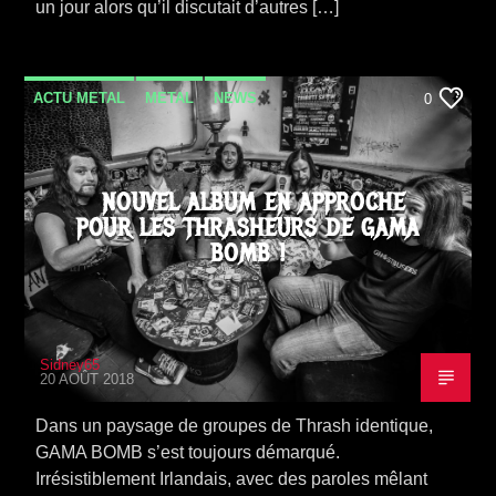
un jour alors qu’il discutait d’autres […]
ACTU METAL
METAL
NEWS
0
SORTIE ALBUM
THRASH
VIDEO STORIES
NOUVEL ALBUM EN APPROCHE
POUR LES THRASHEURS DE GAMA
BOMB !
Sidney65
20 AOÛT 2018
Dans un paysage de groupes de Thrash identique,
GAMA BOMB s’est toujours démarqué.
Irrésistiblement Irlandais, avec des paroles mêlant