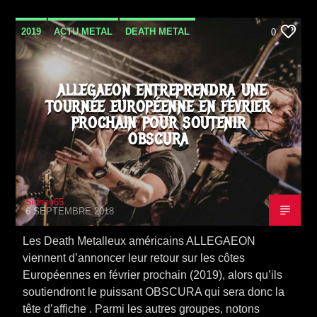
2019
ACTU METAL
DEATH METAL
0
METAL
NEWS
TOURNÉE
ALLEGAEON ENTREPRENDRA UNE
TOURNÉE EUROPÉENNE EN FÉVRIER
PROCHAIN POUR SOUTENIR
OBSCURA
Sidney65
6 SEPTEMBRE 2018
Les Death Metalleux américains ALLEGAEON
viennent d’annoncer leur retour sur les côtes
Européennes en février prochain (2019), alors qu’ils
soutiendront le puissant OBSCURA qui sera donc la
tête d’affiche . Parmi les autres groupes, notons