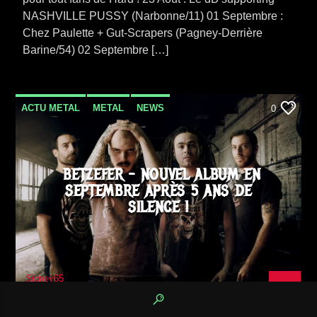
NASHVILLE PUSSY (Narbonne/11) 01 Septembre :
Chez Paulette + Gut-Scrapers (Pagney-Derrière
Barine/54) 02 Septembre […]
ACTU METAL
METAL
NEWS
0
SORTIE ALBUM
THRASH
BETZEFER – NOUVEL ALBUM EN
SEPTEMBRE APRÈS 5 ANS DE
SILENCE !
Sidney65
8 AOÛT 2018