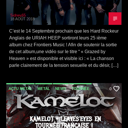
Sidney65
18 AOÛT 2018
C’est le 14 Septembre prochain que les Hard Rockeur
Anglais de URIAH HEEP sortiront leurs 25 ième
album chez Frontiers Music ! Afin de soutenir la sortie
de cet album,une vidéo sur le titre “ « Grazed by
Heaven » est disponible et visible ici : « La chanson
parle clairement de la tension sexuelle et du désir, […]
ACTU METAL
METAL
NEWS
TOURNÉE
0
VIDEO STORIES
KAMELOT + LEAVES’EYES EN
TOURNÉE FRANÇAISE !