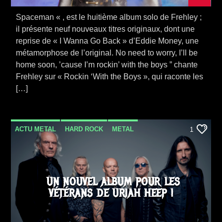
Spaceman « , est le huitième album solo de Frehley ;
il présente neuf nouveaux titres originaux, dont une
reprise de « I Wanna Go Back » d’Eddie Money, une
métamorphose de l’original. No need to worry, I’ll be
home soon, ’cause I’m rockin’ with the boys ” chante
Frehley sur « Rockin ‘With the Boys », qui raconte les
[…]
ACTU METAL
HARD ROCK
METAL
1
NEWS
SORTIE ALBUM
VIDEO STORIES
UN NOUVEL ALBUM POUR LES
VÉTÉRANS DE URIAH HEEP !