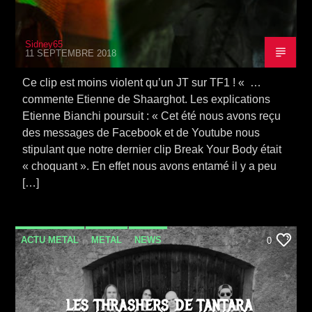
Sidney65
11 SEPTEMBRE 2018
Ce clip est moins violent qu’un JT sur TF1 ! « …
commente Etienne de Shaarghot. Les explications
Etienne Bianchi poursuit : « Cet été nous avons reçu
des messages de Facebook et de Youtube nous
stipulant que notre dernier clip Break Your Body était
« choquant ». En effet nous avons entamé il y a peu
[…]
ACTU METAL
METAL
NEWS
0
SORTIE ALBUM
THRASH
LES THRASHERS DE TANTARA