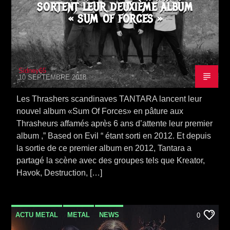
SORTENT LEUR DEUXIÈME ALBUM
« SUM OF FORCES »
Sidney65
10 SEPTEMBRE 2018
Les Thrashers scandinaves TANTARA lancent leur
nouvel album «Sum Of Forces» en pâture aux
Thrasheurs affamés après 6 ans d’attente leur premier
album ,” Based on Evil “ étant sorti en 2012. Et depuis
la sortie de ce premier album en 2012, Tantara a
partagé la scène avec des groupes tels que Kreator,
Havok, Destruction, […]
ACTU METAL
METAL
NEWS
0