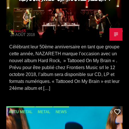
Sidney65
23 AOÛT 2018
Célébrant leur 50ème anniversaire en tant que groupe
cette année, NAZARETH marque l’occasion avec un
nouvel album Hard Rock, » Tattooed On My Brain « .
Prévu pour être publié chez Frontiers Music srl le 12
octobre 2018, l’album sera disponible sur CD, LP et
formats numériques. « Tattooed On My Brain » est leur
24ème album et […]
ACTU METAL
METAL
NEWS
0
SORTIE ALBUM
STONER
VIDEO STORIES