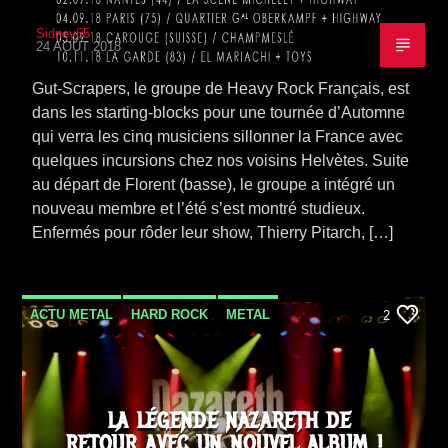
Sidney65
24 AOÛT 2018
Gut-Scrapers, le groupe de Heavy Rock Français, est
dans les starting-blocks pour une tournée d’Automne
qui verra les cinq musiciens sillonner la France avec
quelques incursions chez nos voisins Helvètes. Suite
au départ de Florent (basse), le groupe a intégré un
nouveau membre et l’été s’est montré studieux.
Enfermés pour rôder leur show, Thierry Pitarch, […]
ACTU METAL
HARD ROCK
METAL
2
NEWS
SORTIE ALBUM
LA LÉGENDE NAZARETH DE
RETOUR AVEC UN NOUVEL ALBUM !