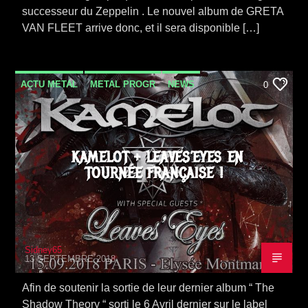
successeur du Zeppelin . Le nouvel album de GRETA
VAN FLEET arrive donc, et il sera disponible […]
ACTU METAL
METAL PROGR
NEWS
0
TOURNÉE
KAMELOT + LEAVES’EYES EN
TOURNÉE FRANÇAISE !
Sidney65
13 SEPTEMBRE 2018
Afin de soutenir la sortie de leur dernier album “ The
Shadow Theory “ sorti le 6 Avril dernier sur le label