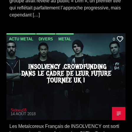
groupe avait révélé au public « Dim », un premier titre
qui reflétait parfaitement l’approche progressive, mais
cependant […]
ACTU METAL
DIVERS
METAL
0
METALCORE
NEWS
VIDEO STORIES
INSOLVENCY ,CROWDFUNDING
DANS LE CADRE DE LEUR FUTURE
TOURNÉE UK !
Sidney65
14 AOÛT 2018
Les Metalcoreux Français de INSOLVENCY ont sorti