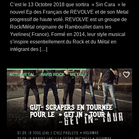
C’est le 13 Octobre 2018 que sortira » Sin Cara » le
nouvel Ep des Français de REVOLVE et de son Metal
progressif de haute volé. REVOLVE est un groupe de
Rock/Métal originaire de Rambouillet dans les
Yvelines( France). Formé en 2014, leur style musical
s’inspire essentiellement du Rock et du Métal en
intégrant des […]
ACTU METAL
HARD ROCK
METAL
0
NEWS
TOURNÉE
GUT- SCRAPERS EN TOURNÉE
POUR LE » GET IN » TOUR !