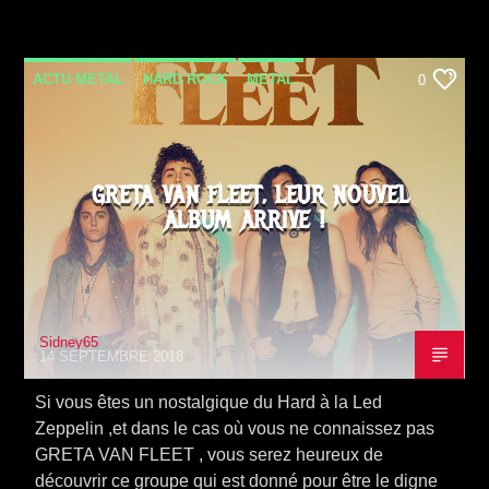
ACTU METAL
HARD ROCK
METAL
0
NEWS
SORTIE ALBUM
VIDEO STORIES
GRETA VAN FLEET, LEUR NOUVEL
ALBUM ARRIVE !
Sidney65
14 SEPTEMBRE 2018
Si vous êtes un nostalgique du Hard à la Led
Zeppelin ,et dans le cas où vous ne connaissez pas
GRETA VAN FLEET , vous serez heureux de
découvrir ce groupe qui est donné pour être le digne