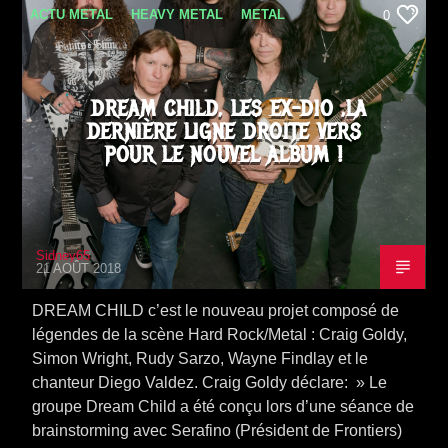
ACTU METAL
HEAVY METAL
METAL
0
NEWS
SORTIE ALBUM
VIDEO STORIES
DREAM CHILD, LES EX-DIO ,LA
DERNIÈRE LIGNE DROITE VERS
POUR LE NOUVEL ALBUM !
Sidney65
21 AOÛT 2018
DREAM CHILD c’est le nouveau projet composé de
légendes de la scène Hard Rock/Metal : Craig Goldy,
Simon Wright, Rudy Sarzo, Wayne Findlay et le
chanteur Diego Valdez. Craig Goldy déclare: » Le
groupe Dream Child a été conçu lors d’une séance de
brainstorming avec Serafino (Président de Frontiers)