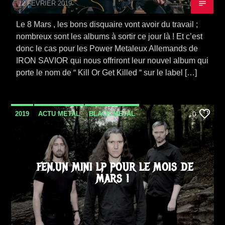
12 FÉVRIER 2019
Le 8 Mars , les bons disquaire vont avoir du travail ;
nombreux sont les albums à sortir ce jour là ! Et c’est
donc le cas pour les Power Metaleux Allemands de
IRON SAVIOR qui nous offriront leur nouvel album qui
porte le nom de “ Kill Or Get Killed “ sur le label […]
2019
ACTU METAL
BLACK METAL
0
METAL
NEWS
SORTIE ALBUM
FEN,UN MINI LP POUR LE MOIS DE
MARS !