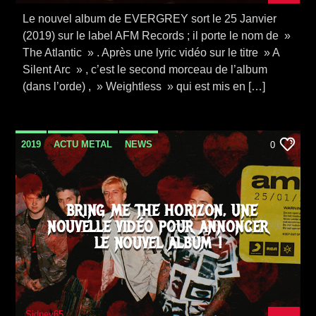
Le nouvel album de EVERGREY sort le 25 Janvier
(2019) sur le label AFM Records ; il porte le nom de »
The Atlantic » . Après une lyric vidéo sur le titre » A
Silent Arc » , c’est le second morceau de l’album
(dans l’orde) , » Weightless » qui est mis en […]
2019
ACTU METAL
NEWS
0
POST HARDCORE
VIDEO STORIES
BRING ME THE HORIZON, UNE
NOUVELLE VIDÉO POUR ANNONCER
LE NOUVEL ALBUM !
Sidney65