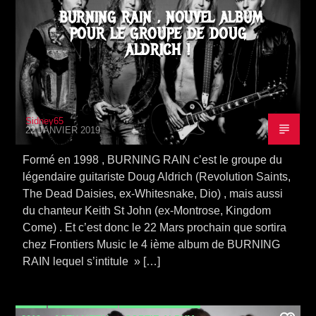
BURNING RAIN , NOUVEL ALBUM
POUR LE GROUPE DE DOUG
ALDRICH !
Sidney65
22 JANVIER 2019
Formé en 1998 , BURNING RAIN c’est le groupe du
légendaire guitariste Doug Aldrich (Revolution Saints,
The Dead Daisies, ex-Whitesnake, Dio) , mais aussi
du chanteur Keith St John (ex-Montrose, Kingdom
Come) . Et c’est donc le 22 Mars prochain que sortira
chez Frontiers Music le 4 ième album de BURNING
RAIN lequel s’intitule » […]