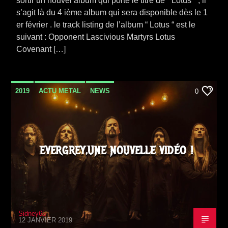
sortir un nouvel album qui porte le titre de “ Lotus “ ; il
s’agit là du 4 ième album qui sera disponible dès le 1
er février . le track listing de l’album “ Lotus “ est le
suivant : Opponent Lascivious Martyrs Lotus
Covenant […]
2019
ACTU METAL
NEWS
0
SORTIE ALBUM
VIDEO STORIES
EVERGREY,UNE NOUVELLE VIDÉO !
Sidney65
12 JANVIER 2019