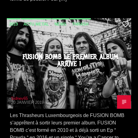
2019
ACTU METAL
NEWS
THRASH
0
VIDEO STORIES
FUSION BOMB LE PREMIER ALBUM
ARRIVE !
Sidney65
20 JANVIER 2019
Les Thrasheurs Luxembourgeois de FUSION BOMB
s’apprêtent à sortir leurs premier album. FUSION
BOMB c’est formé en 2010 et à déjà sorti un Ep “
Pravda “ en 2016 et un single “ You’re a Cancer to