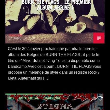
BURN THE FLAGS , LE PREMIER
ALBUM ARRIVE !
Sidney65
24 JANVIER 2019
C’est le 30 Janvier prochain que paraîtra le premier
album des Belges de BURN THE FLAGS ; il porte le
titre de “ Alive But not living “ et sera disponible sur le
Bandcamp Avec cet album , BURN THE FLAGS vous
propose un mélange de style dans un registre Rock /
Metal Alaternatif qui […]
2019
ACTU METAL
HARDCORE
0