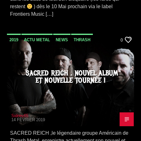
restent
) dès le 10 Mai prochain via le label
Frontiers Music […]
2019
ACTU METAL
NEWS
THRASH
0
SACRED REICH , NOUVEL ALBUM
ET NOUVELLE TOURNÉE !
Sidney65
14 FÉVRIER 2019
SACRED REICH ,le légendaire groupe Américain de
Thrash Metal, enregistre actuellement son nouvel et