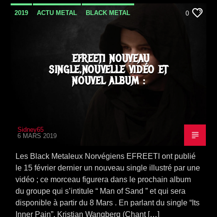
2019
ACTU METAL
BLACK METAL
0
METAL
NEWS
SORTIE ALBUM
VIDEO STORIES
EFREETI NOUVEAU
SINGLE,NOUVELLE VIDÉO ET
NOUVEL ALBUM :
Sidney65
6 MARS 2019
Les Black Metaleux Norvégiens EFREETI ont publié
le 15 février dernier un nouveau single illustré par une
vidéo ; ce morceau figurera dans le prochain album
du groupe qui s’intitule “ Man of Sand ” et qui sera
disponible à partir du 8 Mars . En parlant du single “Its
Inner Pain”, Kristian Wangberg (Chant […]