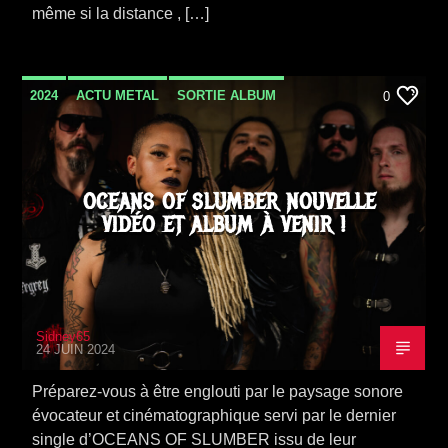
même si la distance , […]
2024
ACTU METAL
SORTIE ALBUM
0
VIDEO STORIES
OCEANS OF SLUMBER NOUVELLE
VIDÉO ET ALBUM À VENIR !
Sidney65
24 JUIN 2024
Préparez-vous à être englouti par le paysage sonore
évocateur et cinématographique servi par le dernier
single d’OCEANS OF SLUMBER issu de leur