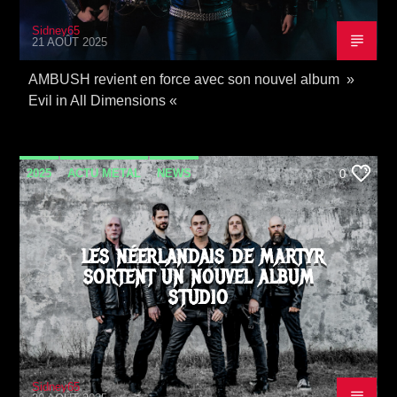
Sidney65
21 AOÛT 2025
AMBUSH revient en force avec son nouvel album »
Evil in All Dimensions «
2025
ACTU METAL
NEWS
0
LES NÉERLANDAIS DE MARTYR
SORTENT UN NOUVEL ALBUM
STUDIO
Sidney65