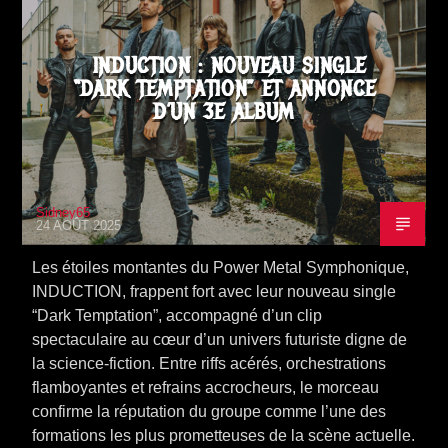
INDUCTION : NOUVEAU SINGLE
“DARK TEMPTATION” ET ANNONCE
D’UN 3E ALBUM
Sidney65
24 AOÛT 2025
Les étoiles montantes du Power Metal Symphonique,
INDUCTION, frappent fort avec leur nouveau single
“Dark Temptation”, accompagné d’un clip
spectaculaire au cœur d’un univers futuriste digne de
la science-fiction. Entre riffs acérés, orchestrations
flamboyantes et refrains accrocheurs, le morceau
confirme la réputation du groupe comme l’une des
formations les plus prometteuses de la scène actuelle.