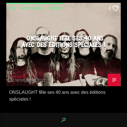
2022
ACTU METAL
NEWS
0
VIDEO STORIES
ONSLAUGHT FÊTE SES 40 ANS
AVEC DES ÉDITIONS SPÉCIALES !
Sidney65
12 NOVEMBRE 2022
ONSLAUGHT fête ses 40 ans avec des éditions
spéciales !
2022
ACTU METAL
NEWS
0