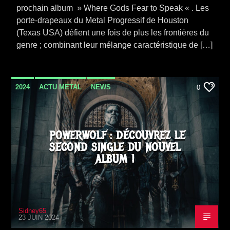
prochain album » Where Gods Fear to Speak « . Les
porte-drapeaux du Metal Progressif de Houston
(Texas USA) défient une fois de plus les frontières du
genre ; combinant leur mélange caractéristique de […]
2024
ACTU METAL
NEWS
0
VIDEO STORIES
POWERWOLF : DÉCOUVREZ LE
SECOND SINGLE DU NOUVEL
ALBUM !
Sidney65
23 JUIN 2024