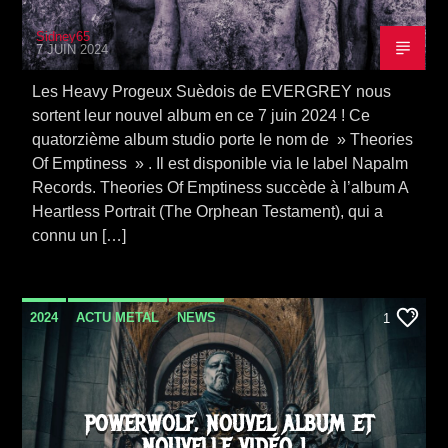
Sidney65
7 JUIN 2024
Les Heavy Progeux Suèdois de EVERGREY nous
sortent leur nouvel album en ce 7 juin 2024 ! Ce
quatorzième album studio porte le nom de » Theories
Of Emptiness » . Il est disponible via le label Napalm
Records. Theories Of Emptiness succède à l’album A
Heartless Portrait (The Orphean Testament), qui a
connu un […]
2024
ACTU METAL
NEWS
1
SORTIE ALBUM
VIDEO STORIES
POWERWOLF, NOUVEL ALBUM ET
NOUVELLE VIDÉO !