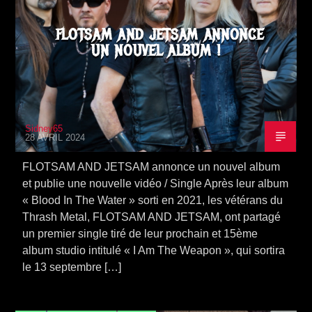
FLOTSAM AND JETSAM ANNONCE
UN NOUVEL ALBUM !
Sidney65
28 AVRIL 2024
FLOTSAM AND JETSAM annonce un nouvel album
et publie une nouvelle vidéo / Single Après leur album
« Blood In The Water » sorti en 2021, les vétérans du
Thrash Metal, FLOTSAM AND JETSAM, ont partagé
un premier single tiré de leur prochain et 15ème
album studio intitulé « I Am The Weapon », qui sortira
le 13 septembre […]