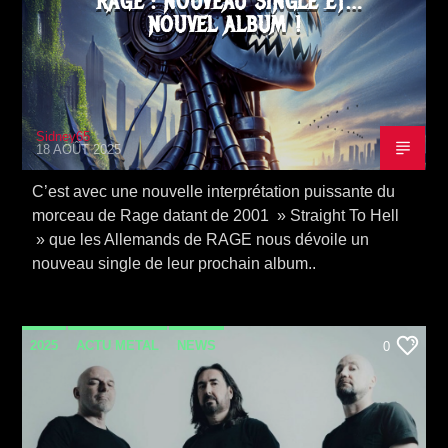
RAGE : NOUVEAU SINGLE ET…
NOUVEL ALBUM !
Sidney65
18 AOÛT 2025
C’est avec une nouvelle interprétation puissante du
morceau de Rage datant de 2001 » Straight To Hell
» que les Allemands de RAGE nous dévoile un
nouveau single de leur prochain album..
2025
ACTU METAL
NEWS
0