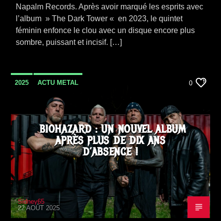
Napalm Records. Après avoir marqué les esprits avec
l’album » The Dark Tower « en 2023, le quintet
féminin enfonce le clou avec un disque encore plus
sombre, puissant et incisif. […]
2025
ACTU METAL
0
BIOHAZARD : UN NOUVEL ALBUM
APRÈS PLUS DE DIX ANS
D’ABSENCE !
Sidney65
22 AOÛT 2025