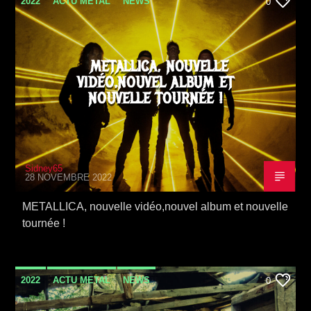
2022
ACTU METAL
NEWS
0
METALLICA, NOUVELLE
VIDÉO,NOUVEL ALBUM ET
NOUVELLE TOURNÉE !
Sidney65
28 NOVEMBRE 2022
METALLICA, nouvelle vidéo,nouvel album et nouvelle
tournée !
2022
ACTU METAL
NEWS
0
VIDEO STORIES