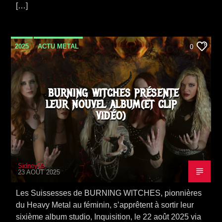
[…]
2025
ACTU METAL
0
BURNING WITCHES PRÉSENTE
LEUR NOUVEL ALBUM(ET CLIP
VIDÉO)
Sidney65
23 AOÛT 2025
Les Suissesses de BURNING WITCHES, pionnières
du Heavy Metal au féminin, s’apprêtent à sortir leur
sixième album studio, Inquisition, le 22 août 2025 via