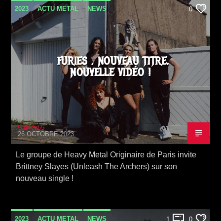
2023
ACTU METAL
NEWS
0
FURIES , NOUVEAU TITRE,
NOUVELLE VIDÉO !
Sidney65
26 OCTOBRE 2023
Le groupe de Heavy Metal Originaire de Paris invite
Brittney Slayes (Unleash The Archers) sur son
nouveau single !
2023
ACTU METAL
NEWS
1
0