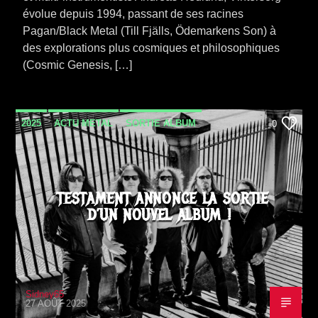
évolue depuis 1994, passant de ses racines
Pagan/Black Metal (Till Fjälls, Ödemarkens Son) à
des explorations plus cosmiques et philosophiques
(Cosmic Genesis, […]
2025
ACTU METAL
SORTIE ALBUM
0
TESTAMENT ANNONCE LA SORTIE
D’UN NOUVEL ALBUM !
Sidney65
27 AOÛT 2025