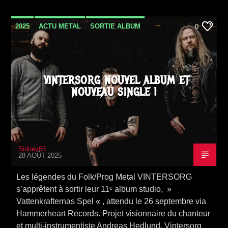
2025
ACTU METAL
SORTIE ALBUM
0
VINTERSORG NOUVEL ALBUM ET
NOUVEAU SINGLE !
Sidney65
28 AOÛT 2025
Les légendes du Folk/Prog Metal VINTERSORG
s’apprêtent à sortir leur 11ᵉ album studio, »
Vattenkrafternas Spel « , attendu le 26 septembre via
Hammerheart Records. Projet visionnaire du chanteur
et multi-instrumentiste Andreas Hedlund, Vintersorg