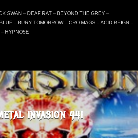
ACK SWAN – DEAF RAT – BEYOND THE GREY –
BLUE – BURY TOMORROW – CRO MAGS – ACID REIGN –
 – HYPNO5E
METAL INVASION 441