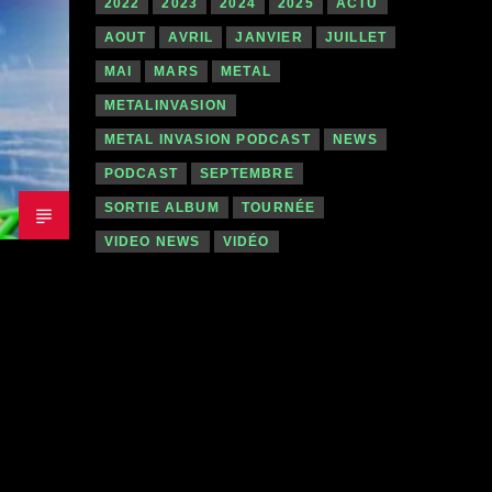
2022
2023
2024
2025
ACTU
AOUT
AVRIL
JANVIER
JUILLET
MAI
MARS
METAL
METALINVASION
METAL INVASION PODCAST
NEWS
PODCAST
SEPTEMBRE
SORTIE ALBUM
TOURNÉE
VIDEO NEWS
VIDÉO