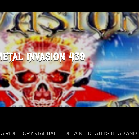
METAL INVASION 439
F A RIDE – CRYSTAL BALL – DELAIN – DEATH’S HEAD AND