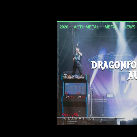
2020
ACTU METAL
METAL
NEWS
DRAGONFO
A
Sidney65
25 JANVIER 2020