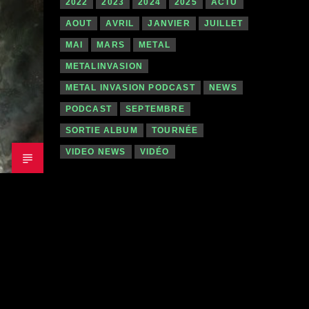
2022
2023
2024
2025
ACTU
AOUT
AVRIL
JANVIER
JUILLET
MAI
MARS
METAL
METALINVASION
METAL INVASION PODCAST
NEWS
PODCAST
SEPTEMBRE
SORTIE ALBUM
TOURNÉE
VIDEO NEWS
VIDÉO