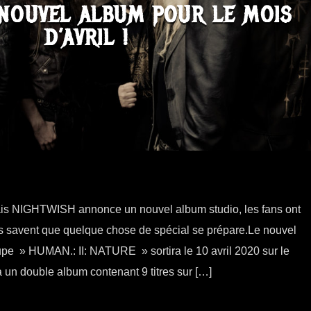
,NOUVEL ALBUM POUR LE MOIS
D’AVRIL !
dais NIGHTWISH annonce un nouvel album studio, les fans ont
ls savent que quelque chose de spécial se prépare.Le nouvel
pe » HUMAN.: II: NATURE » sortira le 10 avril 2020 sur le
 un double album contenant 9 titres sur […]