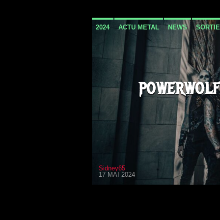
2024
ACTU METAL
NEWS
SORTIE
POWERWOLF
Sidney65
17 MAI 2024