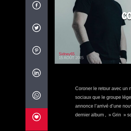
CO
Sidney65
15 AOÛT 2025
Coroner le retour avec un n
sociaux que le groupe lég
annonce l’arrivé d’une nouv
dernier album , » Grin » s