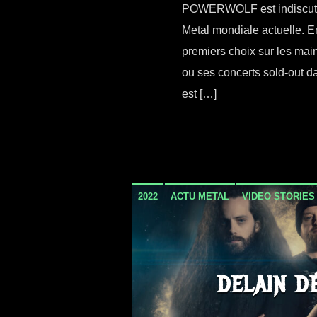
POWERWOLF est indiscutab
Metal mondiale actuelle. E
premiers choix sur les main
ou ses concerts sold-out 
est […]
2022
ACTU METAL
VIDEO STORIES
DELAIN D