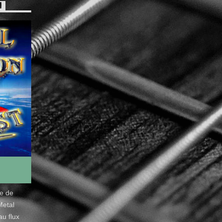
!
de de
Metal
u flux