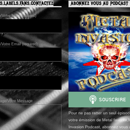
S,LABELS,FANS,CONTACTEZ
ABONNEZ VOUS AU PODCAST 
Votre Nom (required)
/Votre Email (required)
jet
age/Votre Message
Pour ne pas ratter un seul épiso
votre émission de Metal favorite,
Invasion Podcast, abonnez vous a