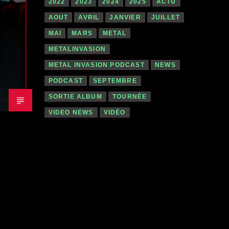
2022
2023
2024
2025
ACTU
AOUT
AVRIL
JANVIER
JUILLET
MAI
MARS
METAL
METALINVASION
METAL INVASION PODCAST
NEWS
PODCAST
SEPTEMBRE
SORTIE ALBUM
TOURNÉE
VIDEO NEWS
VIDÉO