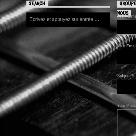
SEARCH
GROUPE
NOUS
Your Name/
Your Email
Subject/Su
Your Mess