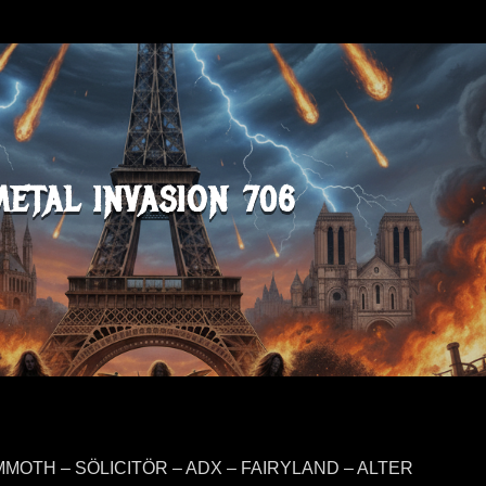
METAL INVASION 706
OTH – SÖLICITÖR – ADX – FAIRYLAND – ALTER