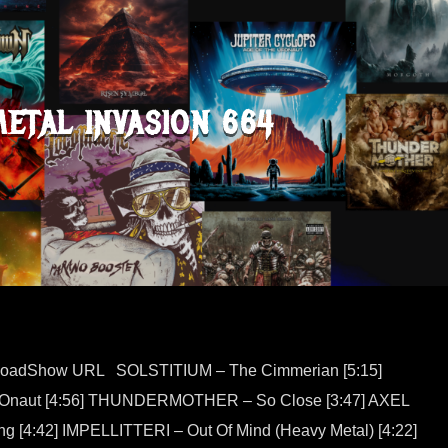
METAL INVASION 664
loadShow URL SOLSTITIUM – The Cimmerian [5:15]
aut [4:56] THUNDERMOTHER – So Close [3:47] AXEL
g [4:42] IMPELLITTERI – Out Of Mind (Heavy Metal) [4:22]