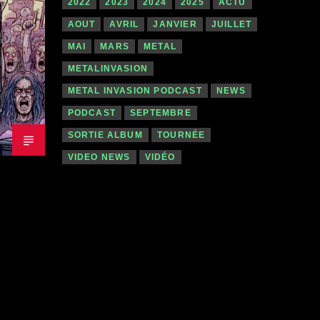
2022
2023
2024
2025
ACTU
AOUT
AVRIL
JANVIER
JUILLET
MAI
MARS
METAL
METALINVASION
METAL INVASION PODCAST
NEWS
PODCAST
SEPTEMBRE
SORTIE ALBUM
TOURNÉE
VIDEO NEWS
VIDÉO