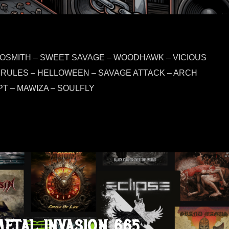
ROSMITH – SWEET SAVAGE – WOODHAWK – VICIOUS
 RULES – HELLOWEEN – SAVAGE ATTACK – ARCH
PT – MAWIZA – SOULFLY
METAL INVASION 665