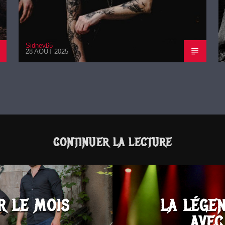
Sidney65
28 AOÛT 2025
CONTINUER LA LECTURE
R LE MOIS
LA LÉGE
AVEC