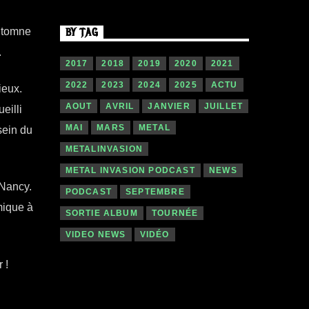
Automne
BY TAG
.
2017
2018
2019
2020
2021
2022
2023
2024
2025
ACTU
ieux.
AOUT
AVRIL
JANVIER
JUILLET
eilli
MAI
MARS
METAL
sein du
METALINVASION
METAL INVASION PODCAST
NEWS
 Nancy.
PODCAST
SEPTEMBRE
mique à
SORTIE ALBUM
TOURNÉE
VIDEO NEWS
VIDÉO
r !