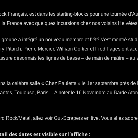
ck Français, est dans les starting-blocks pour une tournée d’
er la France avec quelques incursions chez nos voisins Helvètes
e groupe a intégré un nouveau membre et l’été s’est montré stud
y Pitarch, Pierre Mercier, William Cortier et Fred Fages ont accu
 assure désormais les lignes de basse – de main de maître – au 
s la célèbre salle « Chez Paulette » le 1er septembre près de
Nantes, Toulouse, Paris… A noter le 16 Novembre au Barde Ato
ard Rock/Metal, allez voir Gut-Scrapers en live. Vous allez adore
ail des dates est visible sur l’affiche :