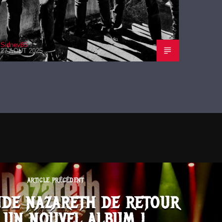
Sidney65
27 AOÛT 2025
ARTICLE PRÉCÉDENT
NDE NAZARETH DE RETOUR
 UN NOUVEL ALBUM !