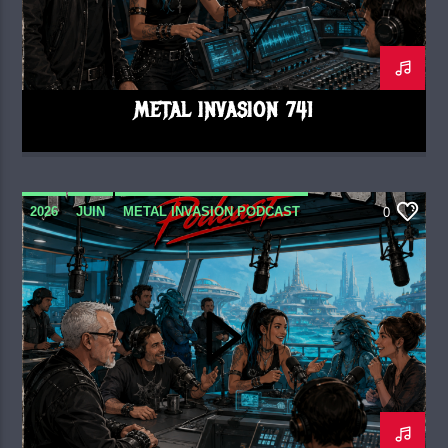
METAL INVASION 741
2026
JUIN
METAL INVASION PODCAST
0