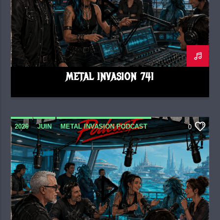
METAL INVASION 741
2026
JUIN
METAL INVASION PODCAST
0