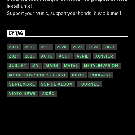
les albums !
Support your music, support your bands, buy albums !
BY TAG
2017
2018
2019
2020
2021
2022
2023
2024
2025
ACTU
AOUT
AVRIL
JANVIER
JUILLET
MAI
MARS
METAL
METALINVASION
METAL INVASION PODCAST
NEWS
PODCAST
SEPTEMBRE
SORTIE ALBUM
TOURNÉE
VIDEO NEWS
VIDÉO