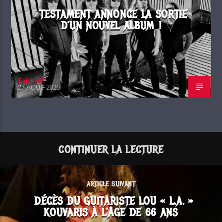
TESTAMENT ANNONCE LA SORTIE
D’UN NOUVEL ALBUM !
Sidney65
27 AOÛT 2025
CONTINUER LA LECTURE
ARTICLE SUIVANT
DÉCÈS DU GUITARISTE LOU « L.A. »
KOUVARIS À L’ÂGE DE 66 ANS