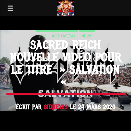
2020
ACTU METAL
NEWS
SACRED REICH
NOUVELLE VIDÉO POUR
LE TITRE » SALVATION
«
ÉCRIT PAR
SIDNEY65
LE 24 MARS 2020