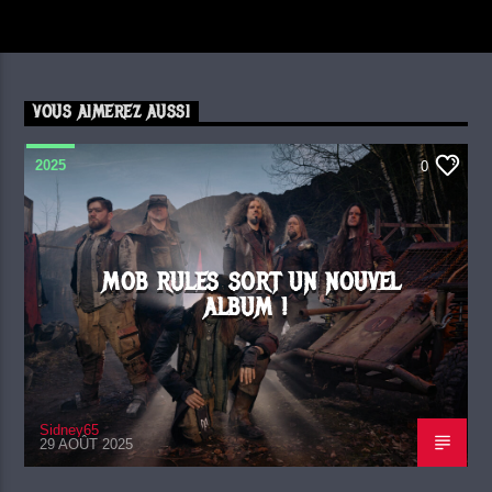
VOUS AIMEREZ AUSSI
2025
0
MOB RULES SORT UN NOUVEL
ALBUM !
Sidney65
29 AOÛT 2025