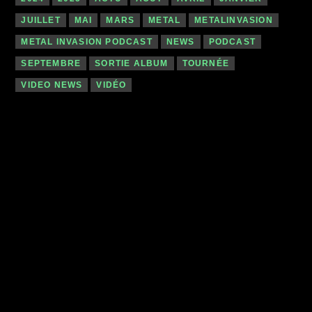
JUILLET
MAI
MARS
METAL
METALINVASION
METAL INVASION PODCAST
NEWS
PODCAST
SEPTEMBRE
SORTIE ALBUM
TOURNÉE
VIDEO NEWS
VIDÉO