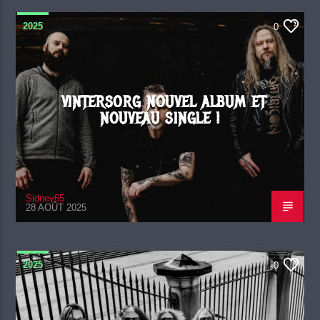
2025
0
VINTERSORG NOUVEL ALBUM ET
NOUVEAU SINGLE !
Sidney65
28 AOÛT 2025
2025
0