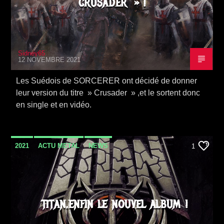
CRUSADER » !
Sidney65
12 NOVEMBRE 2021
Les Suédois de SORCERER ont décidé de donner
leur version du titre » Crusader » ,et le sortent donc
en single et en vidéo.
2021
ACTU METAL
NEWS
1
SORTIE ALBUM
TITAN,ENFIN LE NOUVEL ALBUM !