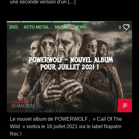
une seconde version d’un […]
2021
ACTU METAL
METAL
NEWS
0
SORTIE ALBUM
VIDEO STORIES
POWERWOLF – NOUVEL ALBUM
POUR JUILLET 2021 !
Sidney65
20 MAI 2021
Le nouvel album de POWERWOLF , » Call Of The
Wild » sortira le 16 juillet 2021 via le label Napalm
Rec !