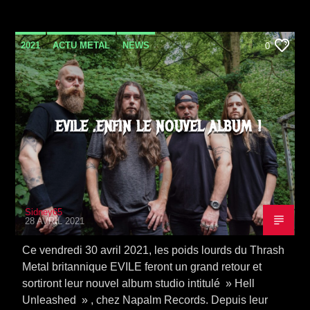
2021
ACTU METAL
NEWS
0
SORTIE ALBUM
EVILE ,ENFIN LE NOUVEL ALBUM !
Sidney65
28 AVRIL 2021
Ce vendredi 30 avril 2021, les poids lourds du Thrash
Metal britannique EVILE feront un grand retour et
sortiront leur nouvel album studio intitulé » Hell
Unleashed » , chez Napalm Records. Depuis leur