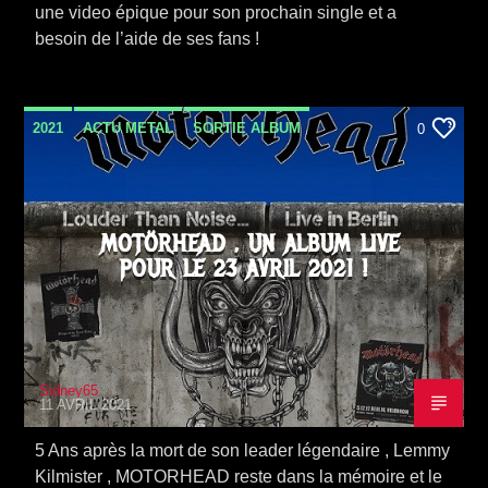
une video épique pour son prochain single et a
besoin de l’aide de ses fans !
2021
ACTU METAL
SORTIE ALBUM
0
MOTÖRHEAD , UN ALBUM LIVE
POUR LE 23 AVRIL 2021 !
Sidney65
11 AVRIL 2021
5 Ans après la mort de son leader légendaire , Lemmy
Kilmister , MOTORHEAD reste dans la mémoire et le