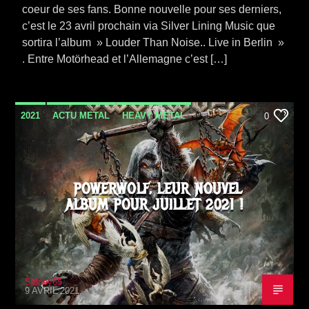
coeur de ses fans. Bonne nouvelle pour ses derniers,
c’est le 23 avril prochain via Silver Lining Music que
sortira l’album » Louder Than Noise.. Live in Berlin »
. Entre Motörhead et l’Allemagne c’est […]
2021
ACTU METAL
HEAVY METAL
0
NEWS
SORTIE ALBUM
TOURNÉE
POWERWOLF, LEUR NOUVEL
ALBUM POUR JUILLET 2021 !
Sidney65
9 AVRIL 2021