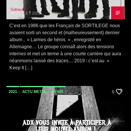
Sidney65
16 JUILLET 2021
C’est en 1986 que les Français de SORTILEGE nous
avaient sorti un second et (malheureusement) dernier
album , » Larmes de héros » , enregistré en
Allemagne… Le groupe connaît alors des tensions
internes et met un terme à une courte carrière qui aura
néanmoins laissé des traces… 2019 : c’est au »
Keep It […]
2021
ACTU METAL
NEWS
0
ADX VOUS INVITE À PARTICIPER À
LEUR NOUVEL ALBUM !