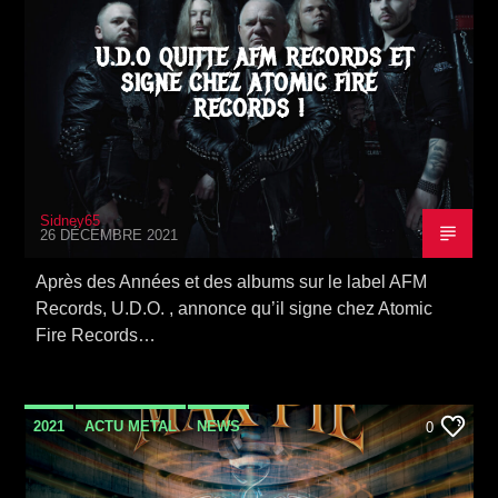
U.D.O QUITTE AFM RECORDS ET
SIGNE CHEZ ATOMIC FIRE
RECORDS !
Sidney65
26 DÉCEMBRE 2021
Après des Années et des albums sur le label AFM
Records, U.D.O. , annonce qu’il signe chez Atomic
Fire Records…
2021
ACTU METAL
NEWS
0
SORTIE ALBUM