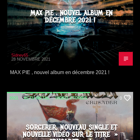
MAX PIE , NOUVEL ALBUM EN
DÉCEMBRE 2021 !
Sidney65
28 NOVEMBRE 2021
MAX PIE , nouvel album en décembre 2021 !
2021
ACTU METAL
VIDEO STORIES
0
SORCERER, NOUVEAU SINGLE ET
NOUVELLE VIDÉO SUR LE TITRE »