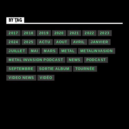
BY TAG
2017
2018
2019
2020
2021
2022
2023
2024
2025
ACTU
AOUT
AVRIL
JANVIER
JUILLET
MAI
MARS
METAL
METALINVASION
METAL INVASION PODCAST
NEWS
PODCAST
SEPTEMBRE
SORTIE ALBUM
TOURNÉE
VIDEO NEWS
VIDÉO