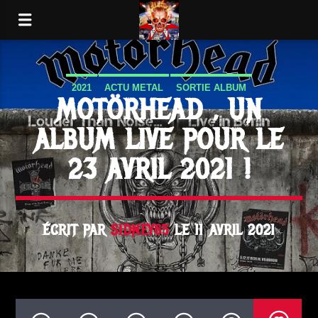
2021
ACTU METAL
SORTIE ALBUM
MOTÖRHEAD , UN
ALBUM LIVE POUR LE
23 AVRIL 2021 !
ÉCRIT PAR
SIDNEY65
LE 11 AVRIL 2021