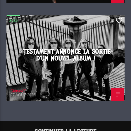
2025
0
TESTAMENT ANNONCE LA SORTIE
D’UN NOUVEL ALBUM !
Sidney65
27 AOÛT 2025