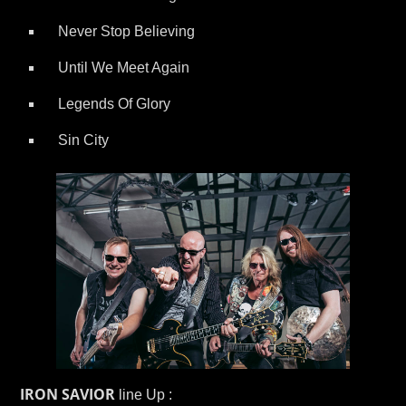
Never Stop Believing
Until We Meet Again
Legends Of Glory
Sin City
IRON SAVIOR
line Up :