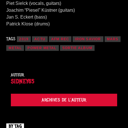
Piet Sielck (vocals, guitars)
Joachim “Piesel” Küstner (guitars)
Jan S. Eckert (bass)
Patrick Klose (drums)
TAGS
2019
ACTU
AFM REC
IRON SAVIOR
MARS
METAL
POWER METAL
SORTIE ALBUM
AUTEUR
SIDNEY65
ARCHIVES DE L'AUTEUR
BY TAG