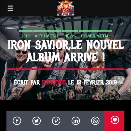
2019
ACTU METAL
NEWS
POWER METAL
IRON SAVIOR,LE NOUVEL
SORTIE ALBUM
ALBUM ARRIVE !
ÉCRIT PAR
SIDNEY65
LE 12 FÉVRIER 2019