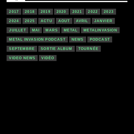
2017
2018
2019
2020
2021
2022
2023
2024
2025
ACTU
AOUT
AVRIL
JANVIER
JUILLET
MAI
MARS
METAL
METALINVASION
METAL INVASION PODCAST
NEWS
PODCAST
SEPTEMBRE
SORTIE ALBUM
TOURNÉE
VIDEO NEWS
VIDÉO