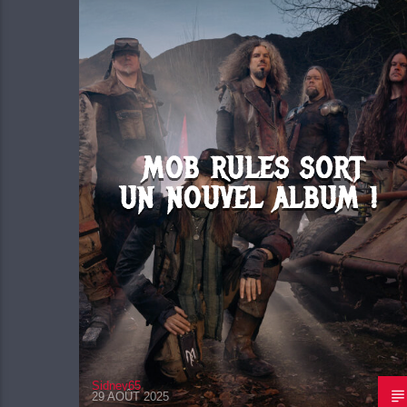
MOB RULES SORT
UN NOUVEL ALBUM !
Sidney65
29 AOÛT 2025