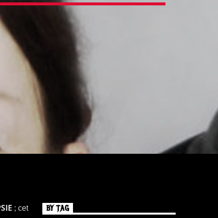
SIE
BY TAG
; cet