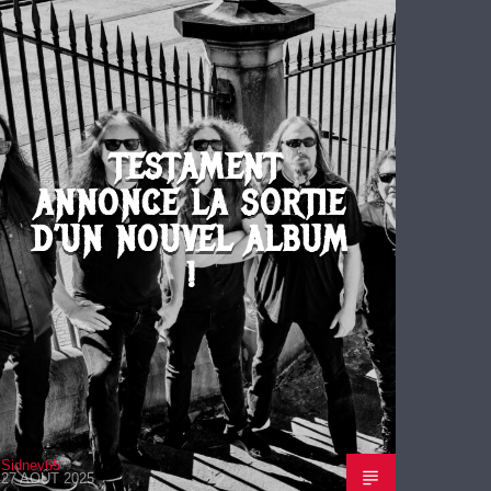
TESTAMENT
ANNONCE LA SORTIE
D’UN NOUVEL ALBUM
!
Sidney65
27 AOÛT 2025