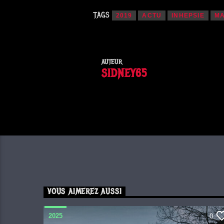
TAGS
2019
ACTU
INHEPSIE
M
AUTEUR
SIDNEY65
VOUS AIMEREZ AUSSI
2025
0