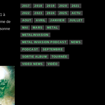
2017
2018
2019
2020
2021
2022
2023
2024
2025
ACTU
1 à
AOUT
AVRIL
JANVIER
JUILLET
orme de
MAI
MARS
METAL
ersonne
METALINVASION
METAL INVASION PODCAST
NEWS
PODCAST
SEPTEMBRE
SORTIE ALBUM
TOURNÉE
VIDEO NEWS
VIDÉO