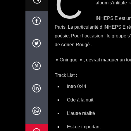
C’
album s’intitule 
INHEPSIE est un
Paris. La particularité d’INHEPSIE ré
poésie. Pour l’occasion , le groupe s
de Adrien Rougé .
» Onirique » , devrait marquer un to
Track List :
Intro 0:44
Ode à la nuit
L’autre réalité
Est-ce important