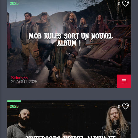
2025
0
MOB RULES SORT UN NOUVEL
ALBUM !
Sidney65
29 AOÛT 2025
2025
0