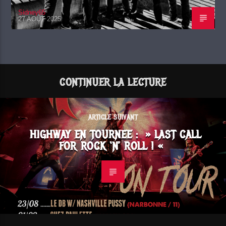
Sidney65
27 AOÛT 2025
CONTINUER LA LECTURE
ARTICLE SUIVANT
HIGHWAY EN TOURNEE : » LAST CALL
FOR ROCK ‘N’ ROLL ! «