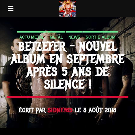
ACTU METAL
METAL
NEWS
SORTIE ALBUM
BETZEFER – NOUVEL
THRASH
ALBUM EN SEPTEMBRE
APRÈS 5 ANS DE
SILENCE !
ÉCRIT PAR
SIDNEY65
LE 8 AOÛT 2018