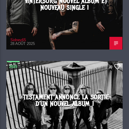
VINTERSORG NOUVEL ALBUM ET
NOUVEAU SINGLE !
Sidney65
28 AOÛT 2025
2025
0
TESTAMENT ANNONCE LA SORTIE
D’UN NOUVEL ALBUM !