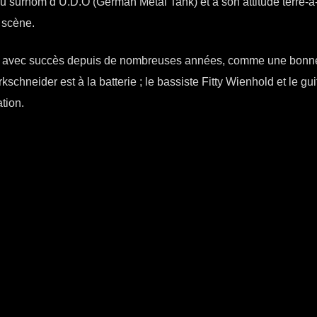
u surnom d’U.D.O (German Metal Tank) et à son attitude terre-à-
 scène.
joue avec succès depuis de nombreuses années, comme une bonne
kschneider est à la batterie ; le bassiste Fitty Wienhold et le gui
tion.