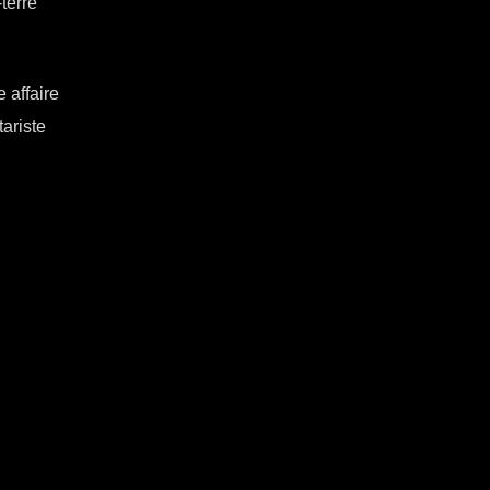
terre
 affaire
tariste