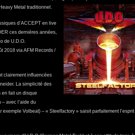
u Heavy Metal
traditionnel.
assiques d’ACCEPT en live
ER ces dernières années,
dio de U.D.O.
oût 2018 via AFM Records /
t clairement influencées
eider. La simplicité des
en fait un disque
n – avec l’aide du
exemple Volbeat) – « Steelfactory » saisit parfaitement l’esprit