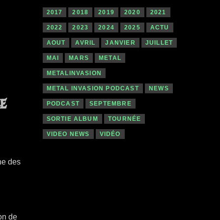
2017
2018
2019
2020
2021
2022
2023
2024
2025
ACTU
AOUT
AVRIL
JANVIER
JUILLET
MAI
MARS
METAL
METALINVASION
METAL INVASION PODCAST
NEWS
e
PODCAST
SEPTEMBRE
SORTIE ALBUM
TOURNÉE
VIDEO NEWS
VIDÉO
ne des
on de