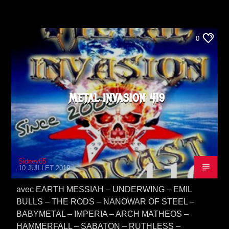
0
METAL INVASION 419
Sidney65
10 JUILLET 2019
avec EARTH MESSIAH – UNDERWING – EMIL
BULLS – THE RODS – NANOWAR OF STEEL –
BABYMETAL – IMPERIA – ARCH MATHEOS –
HAMMERFALL – SABATON – RUTHLESS –