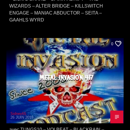
WIZARDS – ALTER BRIDGE – KILLSWITCH
ENGAGE – MANIAC ABDUCTOR – SEITA –
GAAHLS WYRD
0
METAL INVASION 417
Sidney65
26 JUIN 2019
avec TUNGS10 – VOLBEAT – BLACKRAIN –