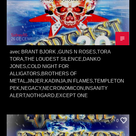
Sidney65
26 DÉCEMBRE 2018
avec BRANT BJORK ,GUNS N ROSES,TORA
TORA,THE LOUDEST SILENCE,DANKO
JONES,COLD NIGHT FOR
ALLIGATORS,BROTHERS OF
METAL,JINJER,KADINJA,IN FLAMES,TEMPLETON
PEK,NEGACY,NECRONOMICON,INSANITY
ALERT,NOTHGARD,EXCEPT ONE
0