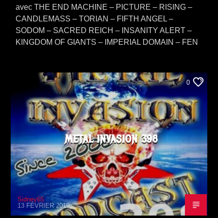
avec THE END MACHINE – PICTURE – RISING –
CANDLEMASS – TORIAN – FIFTH ANGEL –
SODOM – SACRED REICH – INSANITY ALERT –
KINGDOM OF GIANTS – IMPERIAL DOMAIN – FEN
0
METAL INVASION 398
Sidney65
13 FÉVRIER 2019