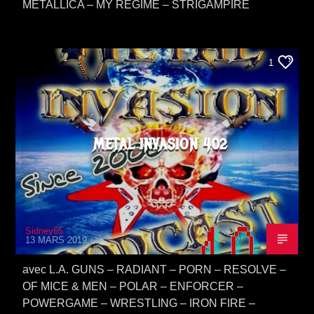
METALLICA – MY REGIME – STRIGAMPIRE
1
METAL INVASION 402
Sidney65
13 MARS 2019
avec L.A. GUNS – RADIANT – PORN – RESOLVE –
OF MICE & MEN – POLAR – ENFORCER –
POWERGAME – WRESTLING – IRON FIRE –