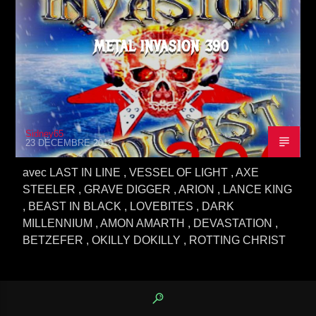
METAL INVASION 390
Sidney65
23 DÉCEMBRE 2018
avec LAST IN LINE , VESSEL OF LIGHT , AXE
STEELER , GRAVE DIGGER , ARION , LANCE KING
, BEAST IN BLACK , LOVEBITES , DARK
MILLENNIUM , AMON AMARTH , DEVASTATION ,
BETZEFER , OKILLY DOKILLY , ROTTING CHRIST
0