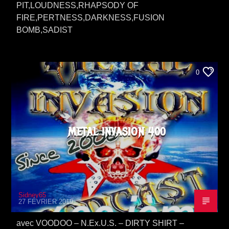
PIT,LOUDNESS,RHAPSODY OF
FIRE,PERTNESS,DARKNESS,FUSION
BOMB,SADIST
0
METAL INVASION 400
Sidney65
27 FÉVRIER 2019
avec VOODOO – N.Ex.U.S. – DIRTY SHIRT –