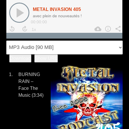
Download
Show URL
BURNING
RAIN –
Face The
Music (3:34)