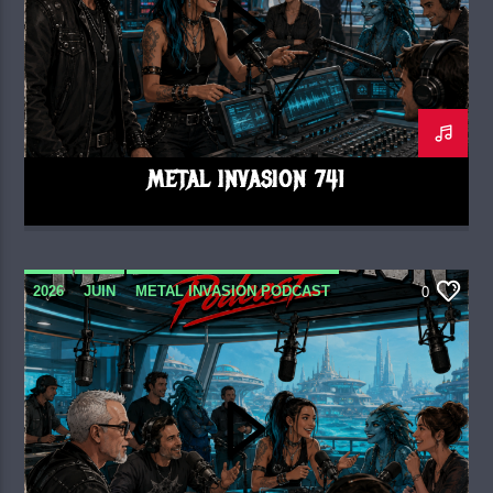
METAL INVASION 741
2026
JUIN
METAL INVASION PODCAST
0