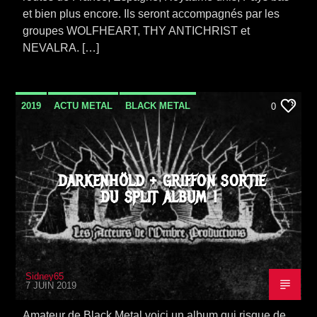
et bien plus encore. Ils seront accompagnés par les
groupes WOLFHEART, THY ANTICHRIST et
NEVALRA. […]
2019
ACTU METAL
BLACK METAL
0
NEWS
SORTIE ALBUM
DARKENHÖLD + GRIFFON SORTIE
DU SPLIT ALBUM !
Sidney65
7 JUIN 2019
Amateur de Black Metal,voici un album qui risque de