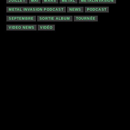
JUILLET
MAI
MARS
METAL
METALINVASION
METAL INVASION PODCAST
NEWS
PODCAST
SEPTEMBRE
SORTIE ALBUM
TOURNÉE
VIDEO NEWS
VIDÉO