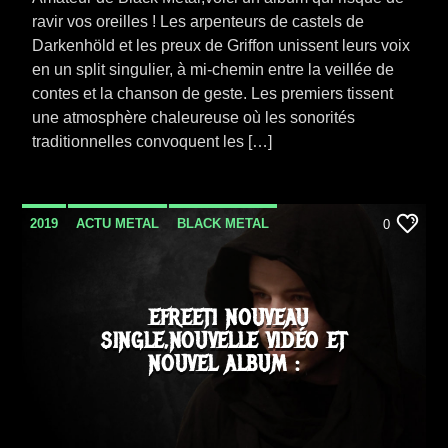
ravir vos oreilles ! Les arpenteurs de castels de
Darkenhöld et les preux de Griffon unissent leurs voix
en un split singulier, à mi-chemin entre la veillée de
contes et la chanson de geste. Les premiers tissent
une atmosphère chaleureuse où les sonorités
traditionnelles convoquent les […]
2019
ACTU METAL
BLACK METAL
0
METAL
NEWS
SORTIE ALBUM
VIDEO STORIES
EFREETI NOUVEAU
SINGLE,NOUVELLE VIDÉO ET
NOUVEL ALBUM :