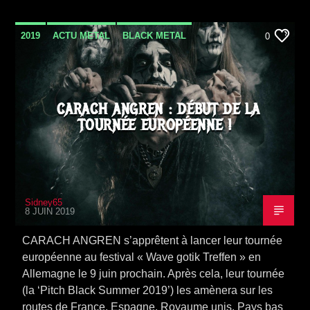
2019
ACTU METAL
BLACK METAL
0
NEWS
TOURNÉE
CARACH ANGREN : DÉBUT DE LA
TOURNÉE EUROPÉENNE !
Sidney65
8 JUIN 2019
CARACH ANGREN s’apprêtent à lancer leur tournée
européenne au festival « Wave gotik Treffen » en
Allemagne le 9 juin prochain. Après cela, leur tournée
(la ‘Pitch Black Summer 2019’) les amènera sur les
routes de France, Espagne, Royaume unis, Pays bas