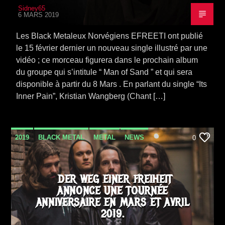
Sidney65
6 MARS 2019
Les Black Metaleux Norvégiens EFREETI ont publié
le 15 février dernier un nouveau single illustré par une
vidéo ; ce morceau figurera dans le prochain album
du groupe qui s’intitule “ Man of Sand ” et qui sera
disponible à partir du 8 Mars . En parlant du single “Its
Inner Pain”, Kristian Wangberg (Chant […]
2019
BLACK METAL
METAL
NEWS
0
TOURNÉE
DER WEG EINER FREIHEIT
ANNONCE UNE TOURNÉE
ANNIVERSAIRE EN MARS ET AVRIL
2019.