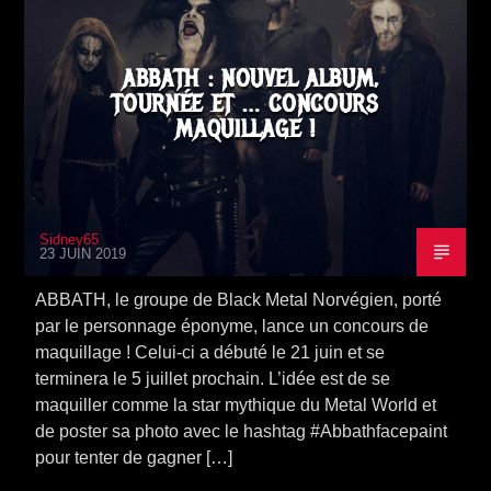
CONCOURS
NEWS
SORTIE ALBUM
TOURNÉE
ABBATH : NOUVEL ALBUM,
TOURNÉE ET … CONCOURS
MAQUILLAGE !
Sidney65
23 JUIN 2019
ABBATH, le groupe de Black Metal Norvégien, porté
par le personnage éponyme, lance un concours de
maquillage ! Celui-ci a débuté le 21 juin et se
terminera le 5 juillet prochain. L’idée est de se
maquiller comme la star mythique du Metal World et
de poster sa photo avec le hashtag #Abbathfacepaint
pour tenter de gagner […]