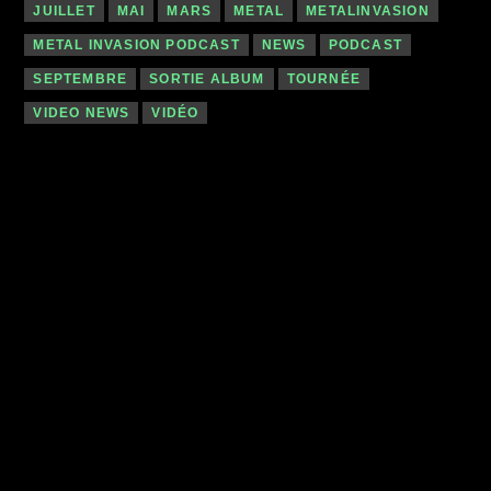
JUILLET
MAI
MARS
METAL
METALINVASION
METAL INVASION PODCAST
NEWS
PODCAST
SEPTEMBRE
SORTIE ALBUM
TOURNÉE
VIDEO NEWS
VIDÉO