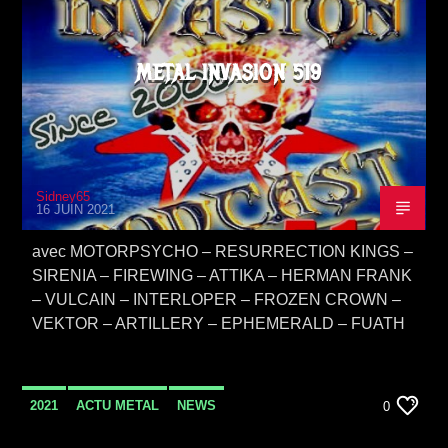
METAL INVASION 519
Sidney65
16 JUIN 2021
avec MOTORPSYCHO – RESURRECTION KINGS –
SIRENIA – FIREWING – ATTIKA – HERMAN FRANK
– VULCAIN – INTERLOPER – FROZEN CROWN –
VEKTOR – ARTILLERY – EPHEMERALD – FUATH
2021
ACTU METAL
NEWS
0