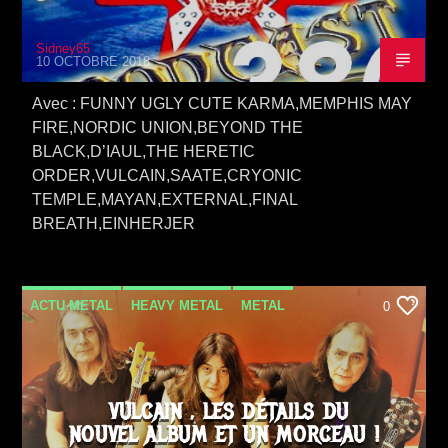
Sidney65
10 OCTOBRE 2018
Avec : FUNNY UGLY CUTE KARMA,MEMPHIS MAY
FIRE,NORDIC UNION,BEYOND THE
BLACK,D’IAUL,THE HERETIC
ORDER,VULCAIN,SAATE,CRYONIC
TEMPLE,MAYAN,EXTERNAL,FINAL
BREATH,EINHERJER
ACTU METAL
HEAVY METAL
METAL
0
NEWS
VIDEO STORIES
VULCAIN , LES DÉTAILS DU
NOUVEL ALBUM ET UN MORCEAU !