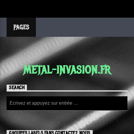
PAGES
METAL-INVASION.FR
SEARCH
GROUPES,LABELS,FANS,CONTACTEZ NOUS