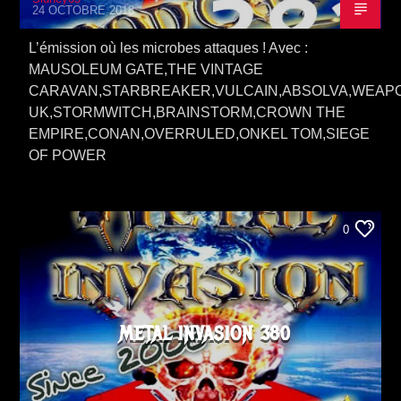
24 OCTOBRE 2018
L’émission où les microbes attaques ! Avec :
MAUSOLEUM GATE,THE VINTAGE
CARAVAN,STARBREAKER,VULCAIN,ABSOLVA,WEAP
UK,STORMWITCH,BRAINSTORM,CROWN THE
EMPIRE,CONAN,OVERRULED,ONKEL TOM,SIEGE
OF POWER
0
METAL INVASION 380