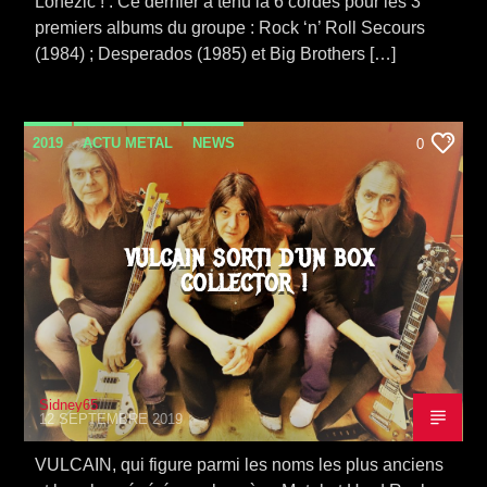
Lohezic ! . Ce dernier a tenu la 6 cordes pour les 3
premiers albums du groupe : Rock ‘n’ Roll Secours
(1984) ; Desperados (1985) et Big Brothers […]
2019
ACTU METAL
NEWS
0
SORTIE ALBUM
VULCAIN SORTI D’UN BOX
COLLECTOR !
Sidney65
12 SEPTEMBRE 2019
VULCAIN, qui figure parmi les noms les plus anciens