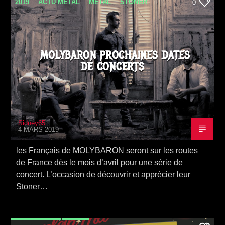
2019
ACTU METAL
METAL
STONER
0
TOURNÉE
MOLYBARON PROCHAINES DATES
DE CONCERTS
Sidney65
4 MARS 2019
les Français de MOLYBARON seront sur les routes
de France dès le mois d’avril pour une série de
concert. L’occasion de découvrir et apprécier leur
Stoner…