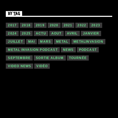
BY TAG
2017
2018
2019
2020
2021
2022
2023
2024
2025
ACTU
AOUT
AVRIL
JANVIER
JUILLET
MAI
MARS
METAL
METALINVASION
METAL INVASION PODCAST
NEWS
PODCAST
SEPTEMBRE
SORTIE ALBUM
TOURNÉE
VIDEO NEWS
VIDÉO