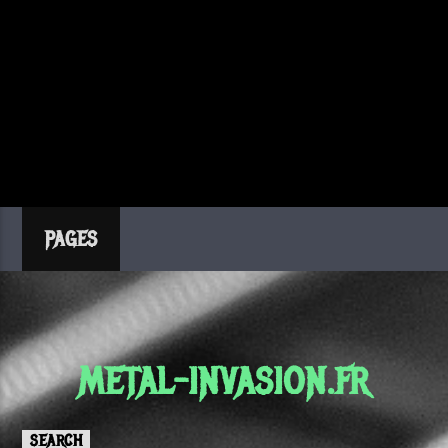
PAGES
METAL-INVASION.FR
SEARCH