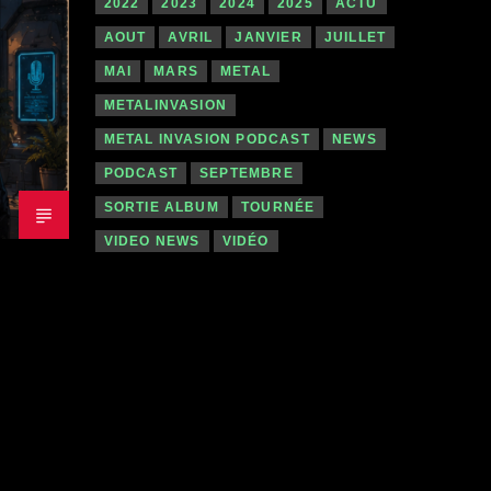
2022
2023
2024
2025
ACTU
AOUT
AVRIL
JANVIER
JUILLET
MAI
MARS
METAL
METALINVASION
METAL INVASION PODCAST
NEWS
PODCAST
SEPTEMBRE
SORTIE ALBUM
TOURNÉE
VIDEO NEWS
VIDÉO