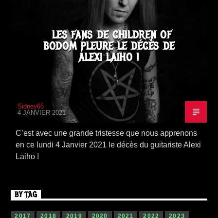
LES FANS DE CHILDREN OF
BODOM PLEURE LE DÉCÈS DE
ALEXI LAIHO !
Sidney65
4 JANVIER 2021
C’est avec une grande tristesse que nous apprenons
en ce lundi 4 Janvier 2021 le décès du guitariste Alexi
Laiho !
BY TAG
2017
2018
2019
2020
2021
2022
2023