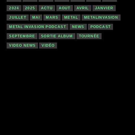
2024
2025
ACTU
AOUT
AVRIL
JANVIER
JUILLET
MAI
MARS
METAL
METALINVASION
METAL INVASION PODCAST
NEWS
PODCAST
SEPTEMBRE
SORTIE ALBUM
TOURNÉE
VIDEO NEWS
VIDÉO