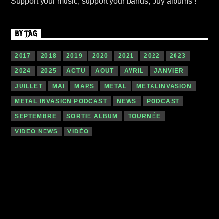
Support your music, support your bands, buy albums !
BY TAG
2017
2018
2019
2020
2021
2022
2023
2024
2025
ACTU
AOUT
AVRIL
JANVIER
JUILLET
MAI
MARS
METAL
METALINVASION
METAL INVASION PODCAST
NEWS
PODCAST
SEPTEMBRE
SORTIE ALBUM
TOURNÉE
VIDEO NEWS
VIDÉO