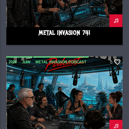
METAL INVASION 741
2026
JUIN
METAL INVASION PODCAST
0