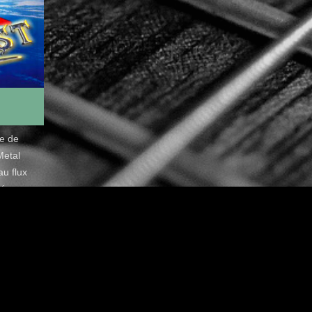
de de
Metal
u flux
é.