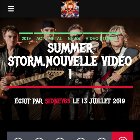
2019
ACTU METAL
NEWS
VIDEO STORIES
SUMMER
STORM,NOUVELLE VIDÉO
!
ÉCRIT PAR
SIDNEY65
LE 13 JUILLET 2019