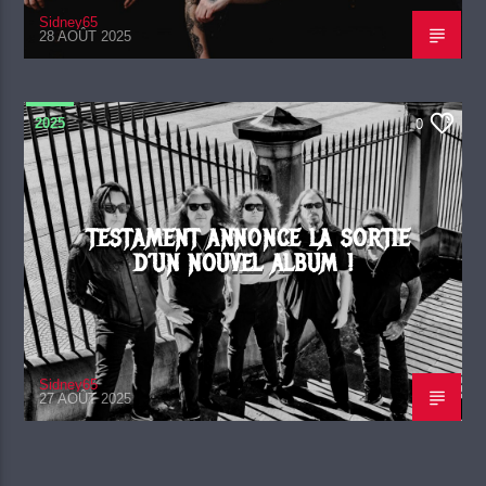
Sidney65
28 AOÛT 2025
2025
0
TESTAMENT ANNONCE LA SORTIE
D’UN NOUVEL ALBUM !
Sidney65
27 AOÛT 2025