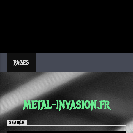
PAGES
METAL-INVASION.FR
SEARCH