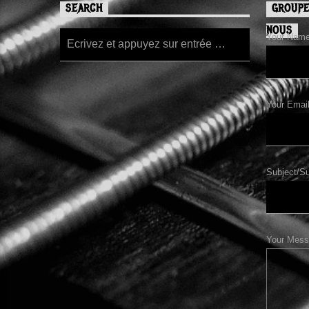
SEARCH
GROUPE
NOUS
Your Name/
Your Email
Subject/Su
Your Mess