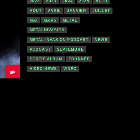
2022
2023
2024
2025
ACTU
AOUT
AVRIL
JANVIER
JUILLET
MAI
MARS
METAL
METALINVASION
METAL INVASION PODCAST
NEWS
PODCAST
SEPTEMBRE
SORTIE ALBUM
TOURNÉE
VIDEO NEWS
VIDÉO