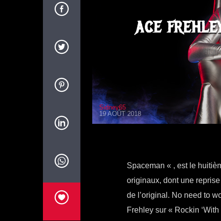
ACE FREHLE
Sidney65
19 AOÛT 2018
Spaceman « , est le huitièm
originaux, dont une repri
de l’original. No need to wo
Frehley sur « Rockin ‘With 