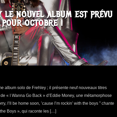
Y LE NOUVEL ALBUM EST PRÉVU
POUR OCTOBRE !
e album solo de Frehley ; il présente neuf nouveaux titres
se de « I Wanna Go Back » d’Eddie Money, une métamorphose
rry, I’ll be home soon, ’cause I’m rockin’ with the boys ” chante
the Boys », qui raconte les […]