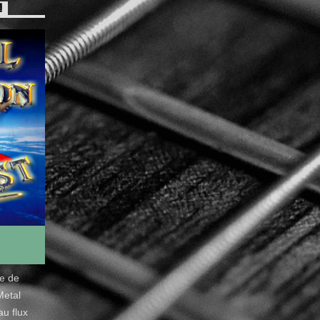
!
de de
Metal
u flux