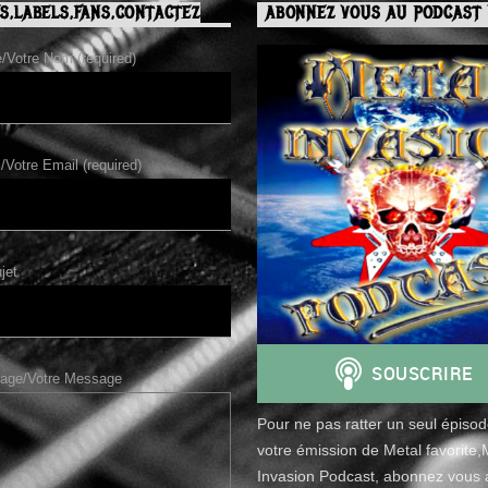
S,LABELS,FANS,CONTACTEZ
ABONNEZ VOUS AU PODCAST 
Votre Nom (required)
/Votre Email (required)
jet
age/Votre Message
Pour ne pas ratter un seul épiso
votre émission de Metal favorite,
Invasion Podcast, abonnez vous a