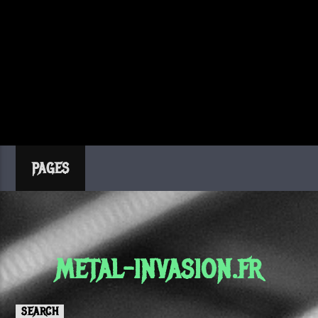
PAGES
METAL-INVASION.FR
SEARCH