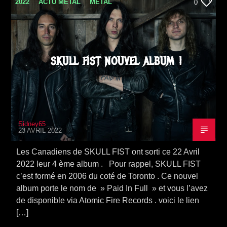
2022
ACTU METAL
METAL
0
SORTIE ALBUM
VIDEO STORIES
SKULL FIST NOUVEL ALBUM !
Sidney65
23 AVRIL 2022
Les Canadiens de SKULL FIST ont sorti ce 22 Avril
2022 leur 4 ème album . Pour rappel, SKULL FIST
c’est formé en 2006 du coté de Toronto . Ce nouvel
album porte le nom de » Paid In Full » et vous l’avez
de disponible via Atomic Fire Records . voici le lien
[…]