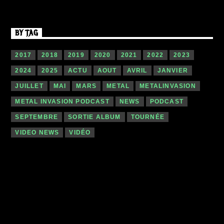
BY TAG
2017
2018
2019
2020
2021
2022
2023
2024
2025
ACTU
AOUT
AVRIL
JANVIER
JUILLET
MAI
MARS
METAL
METALINVASION
METAL INVASION PODCAST
NEWS
PODCAST
SEPTEMBRE
SORTIE ALBUM
TOURNÉE
VIDEO NEWS
VIDÉO