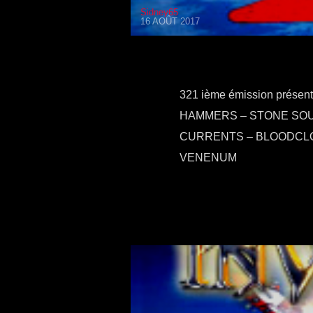
Sidney65
16 AOÛT 2017
321 ième émission prése
HAMMERS – STONE SOUR 
CURRENTS – BLOODCLO
VENENUM