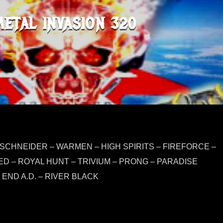
METAL INVASION 320
RKSCHNEIDER – WARMEN – HIGH SPIRITS – FIREFORCE –
D – ROYAL HUNT – TRIVIUM – PRONG – PARADISE
 END A.D. – RIVER BLACK