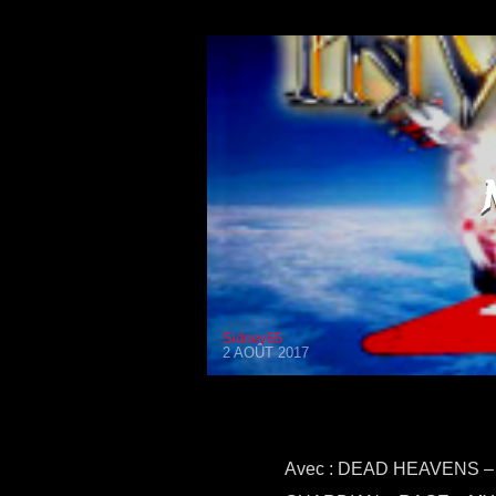
Sidney65
2 AOÛT 2017
Avec : DEAD HEAVENS –