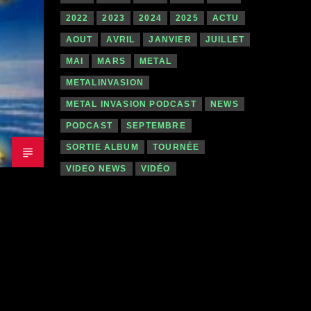
2022
2023
2024
2025
ACTU
AOUT
AVRIL
JANVIER
JUILLET
MAI
MARS
METAL
METALINVASION
METAL INVASION PODCAST
NEWS
PODCAST
SEPTEMBRE
SORTIE ALBUM
TOURNÉE
VIDEO NEWS
VIDÉO