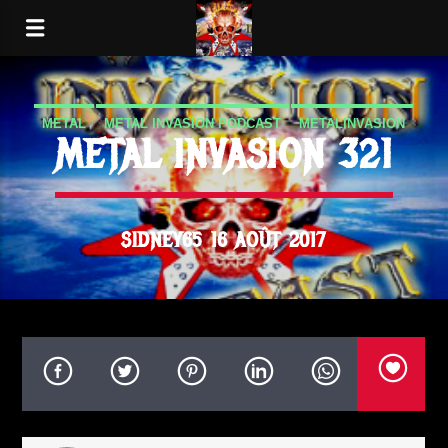
METAL
METAL INVASION PODCAST
METALINVASION
METAL INVASION 321
PODCAST
SIDNEY65 16 AOÛT 2017