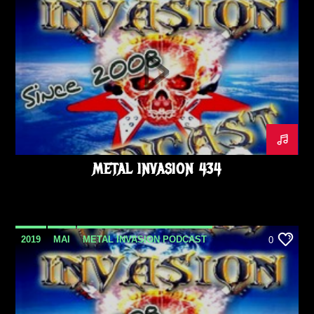
METAL INVASION PODCAST
OCTOBRE
PODCAST
METAL INVASION 434
2019
MAI
METAL INVASION PODCAST
0
PODCAST