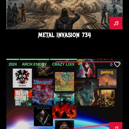
METAL INVASION 734
2024
ARCH ENEMY
CRAZY LIXX
0
DRAGONY
ENDLESS CHAIN
FROZEN CROWN
METAL
METAL INVASION PODCAST
MORDKAUL
OCTOBRE
PODCAST
RAVEN
RED GORDON
SANDVEISS
TRAVELER
UNDEROATH
VOODOO CIRCLE