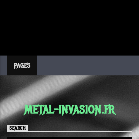
PAGES
METAL-INVASION.FR
SEARCH