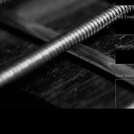
Your Email
Subject/Su
Your Mess