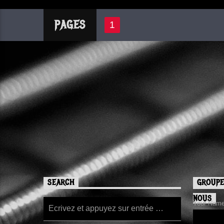
PAGES
1
SEARCH
GROUPE
NOUS
Your Name/