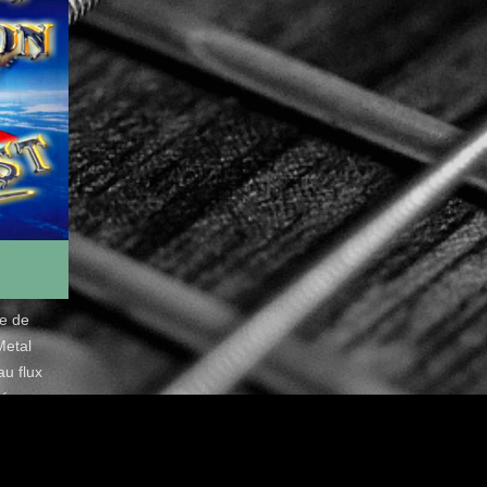
de de
Metal
u flux
é.