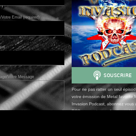
/Votre Email (required)
jet
age/Votre Message
Pour ne pas ratter un seul épiso
votre émission de Metal favorite,
Invasion Podcast, abonnez vous a
RSS avec votre application préfér