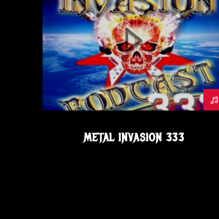
JEFF SCOTT SOTO
LETHVM
METAL
METAL INVASION PODCAST
METALINVASION
NOVEMBRE
OLD N GLAM
PODCAST
SORCERER
SOYUZ BEART
SPARZANZA
THE CRUCIFIER
VOICE
METAL INVASION 333