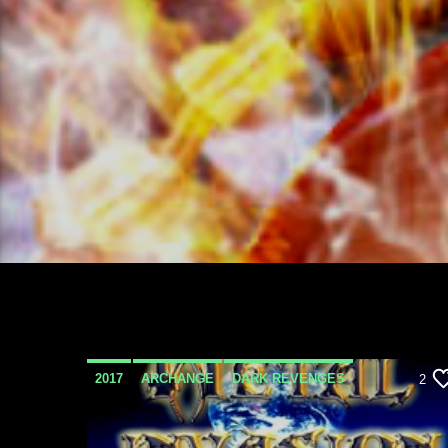
2017
ARCHANGE
DARK REVENGES
2
DEF LEPPARD
DESTRUCTION