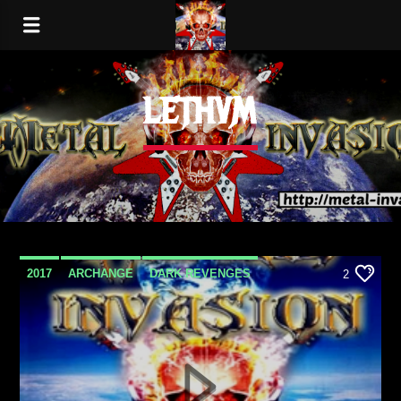
LETHVM
2017
ARCHANGE
DARK REVENGES
2
DEF LEPPARD
DESTRUCTION
JEFF SCOTT SOTO
LETHVM
METAL
METAL INVASION PODCAST