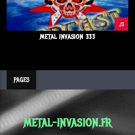
METALINVASION
NOVEMBRE
OLD N GLAM
PODCAST
SORCERER
SOYUZ BEART
SPARZANZA
THE CRUCIFIER
VOICE
METAL INVASION 333
PAGES
METAL-INVASION.FR