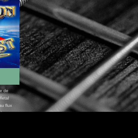
de de
Metal
u flux
é.