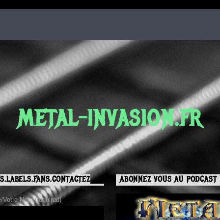
METAL-INVASION.FR
S,LABELS,FANS,CONTACTEZ
ABONNEZ VOUS AU PODCAST 
Votre Nom (required)