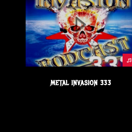
JEFF SCOTT SOTO
LETHVM
METAL
METAL INVASION PODCAST
METALINVASION
NOVEMBRE
OLD N GLAM
PODCAST
SORCERER
SOYUZ BEART
SPARZANZA
THE CRUCIFIER
VOICE
METAL INVASION 333