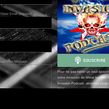
/Votre Email (required)
jet
age/Votre Message
Pour ne pas ratter un seul épiso
votre émission de Metal favorite,
Invasion Podcast, abonnez vous a
RSS avec votre application préfér