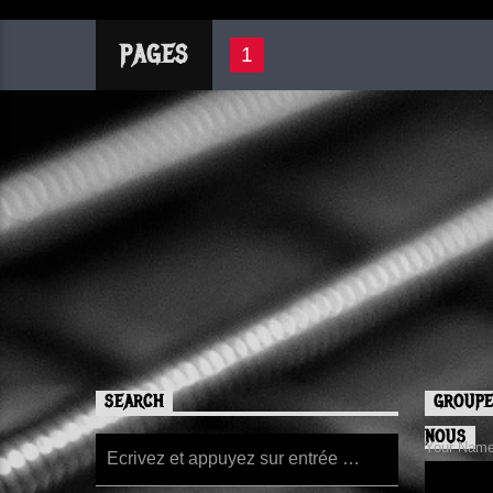
PAGES
1
SEARCH
GROUPE
NOUS
Your Name/