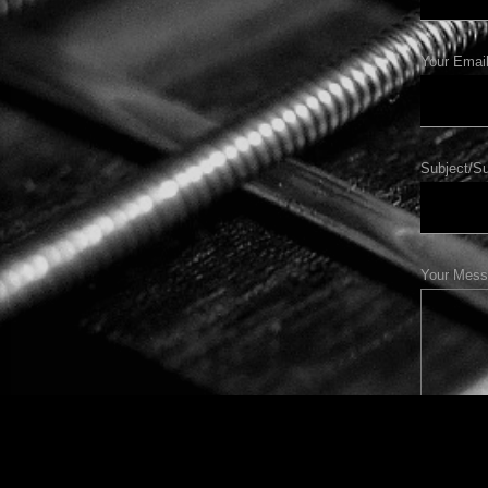
Your Email
Subject/Su
Your Mess