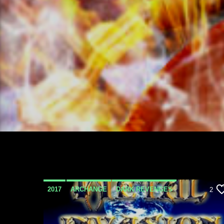
2017
ARCHANGE
DARK REVENGES
2
DEF LEPPARD
DESTRUCTION