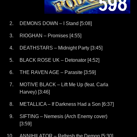
DEMONS DOWN – I Stand [5:08]
RIOGHAN – Promises [4:55]
DEATHSTARS – Midnight Party [3:45]
BLACK ROSE UK – Detonator [4:52]
THE RAVEN AGE – Parasite [3:59]
MOTIVE BLACK – Lift Me Up (feat. Carla
Harvey) [3:46]
METALLICA – If Darkness Had a Son [6:37]
SIFTING – Nemesis (Arch Enemy cover)
[3:59]
ANNIHILATOR – Refresh the Demon [5:30]