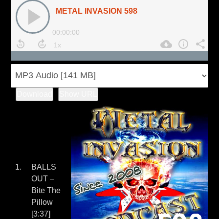
Download
Show URL
BALLS
OUT –
Bite The
Pillow
[3:37]