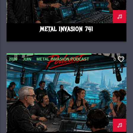
METAL INVASION 741
2026
JUIN
METAL INVASION PODCAST
0