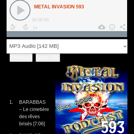
Download
Show URL
BARABBAS
– Le cimetière
des rêves
brisés [7:06]