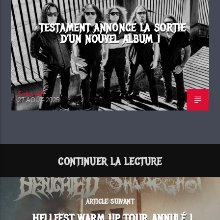
TESTAMENT ANNONCE LA SORTIE
D’UN NOUVEL ALBUM !
Sidney65
27 AOÛT 2025
CONTINUER LA LECTURE
ARTICLE SUIVANT
HELLFEST WARM UP TOUR ANNULÉ !