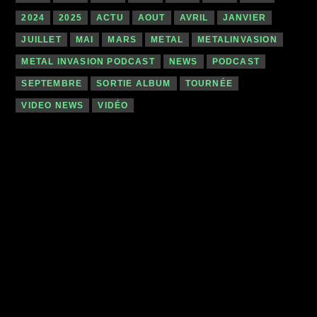
2024
2025
ACTU
AOUT
AVRIL
JANVIER
JUILLET
MAI
MARS
METAL
METALINVASION
METAL INVASION PODCAST
NEWS
PODCAST
SEPTEMBRE
SORTIE ALBUM
TOURNÉE
VIDEO NEWS
VIDÉO