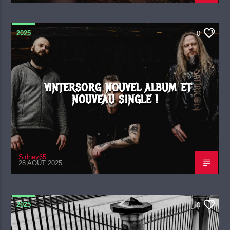
2025
0
VINTERSORG NOUVEL ALBUM ET
NOUVEAU SINGLE !
Sidney65
28 AOÛT 2025
2025
0