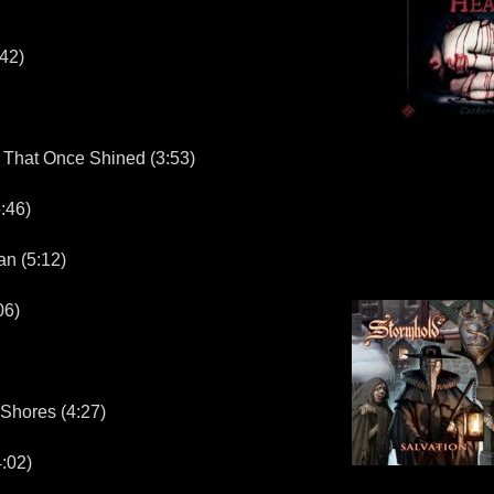
42)
hat Once Shined (3:53)
:46)
n (5:12)
6)
hores (4:27)
:02)