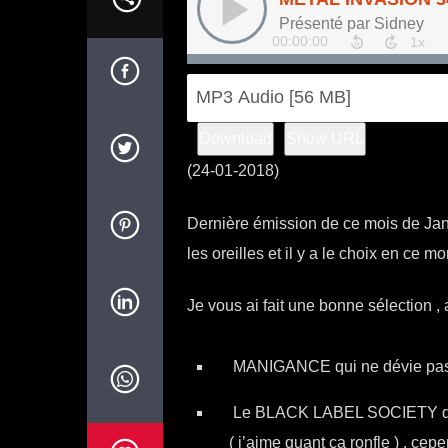
Download
Show URL
(24-01-2018)
Dernière émission de ce mois de Janv
les oreilles et il y a le
choix en ce m
Je vous ai fait une bonne sélection 
MANIGANCE qui ne dévie pas
Le BLACK LABEL SOCIETY dont
( j’aime quant ça ronfle ) , cepe