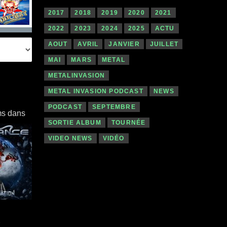
2017
2018
2019
2020
2021
2022
2023
2024
2025
ACTU
AOUT
AVRIL
JANVIER
JUILLET
MAI
MARS
METAL
METALINVASION
METAL INVASION PODCAST
NEWS
PODCAST
SEPTEMBRE
ms dans
SORTIE ALBUM
TOURNÉE
VIDEO NEWS
VIDÉO