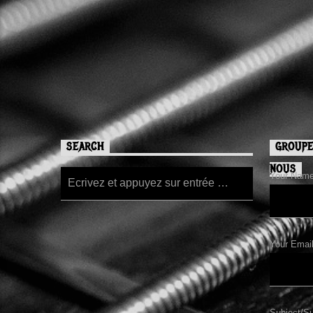
SEARCH
GROUPE
NOUS
Your Name/
Your Email
Subject/Su