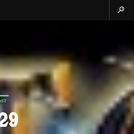
AST
329