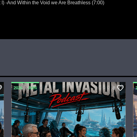
) -And Within the Void we Are Breathless (7:00)
2026
JUIN
0
METAL INVASION PODCAST