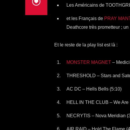
Les Américains de TOOTHGRIND
et les Français de
PRAY MAN
Deathcore très prometteur ; un 
Et le reste de la play list est là :
MONSTER MAGNET
– Medici
THRESHOLD – Stars and Satelli
AC DC – Hells Bells (5:10)
HELL IN THE CLUB – We Are O
NECRYTIS – Nova Meridian (3
AIR RAID – Hold The Flame (4