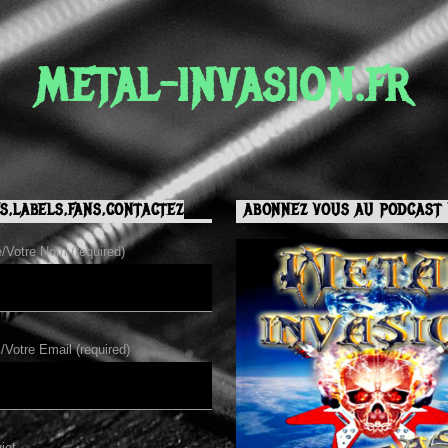
METAL-INVASION.FR
S,LABELS,FANS,CONTACTEZ
ABONNEZ VOUS AU PODCAST 
Votre Nom (required)
/Votre Email (required)
jet