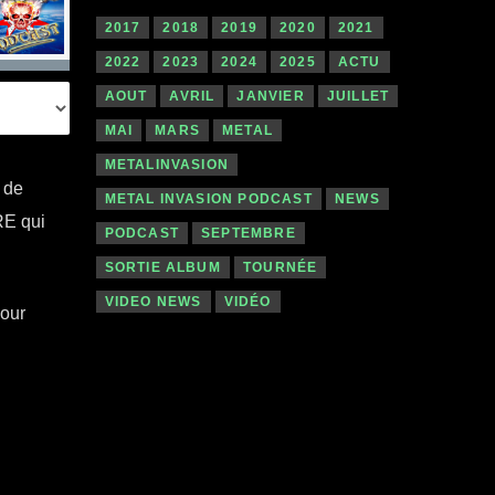
2017
2018
2019
2020
2021
2022
2023
2024
2025
ACTU
AOUT
AVRIL
JANVIER
JUILLET
MAI
MARS
METAL
METALINVASION
 de
METAL INVASION PODCAST
NEWS
RE qui
PODCAST
SEPTEMBRE
SORTIE ALBUM
TOURNÉE
VIDEO NEWS
VIDÉO
pour