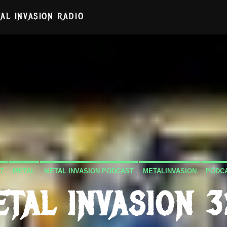
AL INVASION RADIO
7
METAL
METAL INVASION PODCAST
METALINVASION
PODC
TAL INVASION 