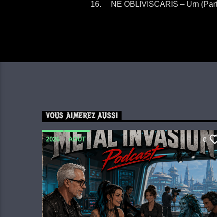
NE OBLIVISCARIS – Urn (Part I
VOUS AIMEREZ AUSSI
2026
AOUT
0
METAL INVASION PODCAST