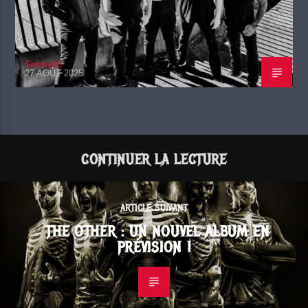
Sidney65
27 AOÛT 2025
CONTINUER LA LECTURE
ARTICLE SUIVANT
THE OTHER : UN NOUVEL ALBUM EN
PRÉVISION !