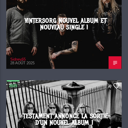
VINTERSORG NOUVEL ALBUM ET
NOUVEAU SINGLE !
Sidney65
28 AOÛT 2025
2025
0
TESTAMENT ANNONCE LA SORTIE
D’UN NOUVEL ALBUM !