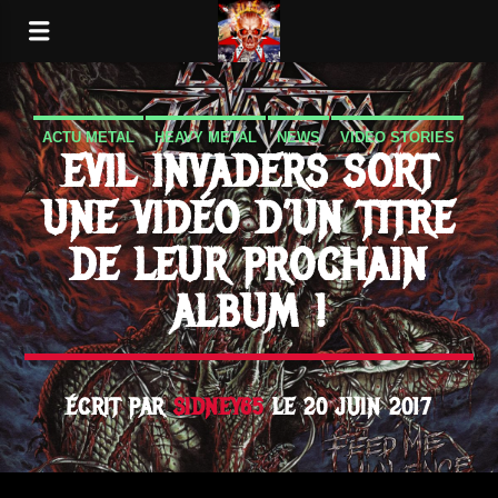
ACTU METAL
HEAVY METAL
NEWS
VIDEO STORIES
EVIL INVADERS SORT
UNE VIDÉO D’UN TITRE
DE LEUR PROCHAIN
ALBUM !
ÉCRIT PAR
SIDNEY65
LE 20 JUIN 2017