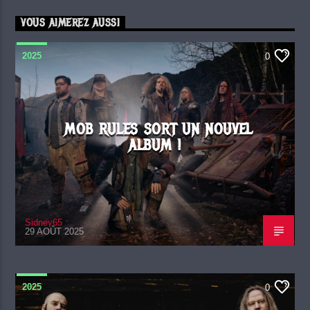
VOUS AIMEREZ AUSSI
2025
0
MOB RULES SORT UN NOUVEL
ALBUM !
Sidney65
29 AOÛT 2025
2025
0