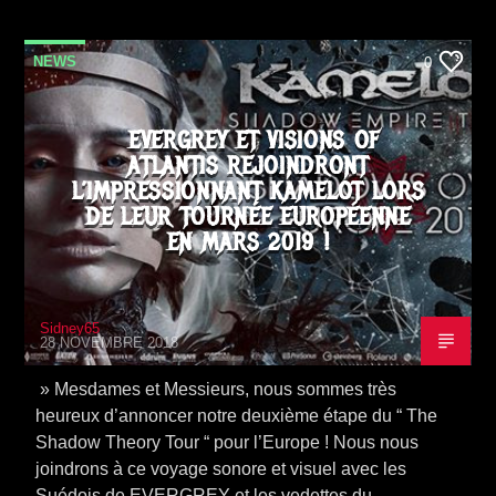
NEWS
0
EVERGREY ET VISIONS OF
ATLANTIS REJOINDRONT
L’IMPRESSIONNANT KAMELOT LORS
DE LEUR TOURNÉE EUROPÉENNE
EN MARS 2019 !
Sidney65
28 NOVEMBRE 2018
» Mesdames et Messieurs, nous sommes très
heureux d’annoncer notre deuxième étape du “ The
Shadow Theory Tour “ pour l’Europe ! Nous nous
joindrons à ce voyage sonore et visuel avec les
Suédois de EVERGREY et les vedettes du