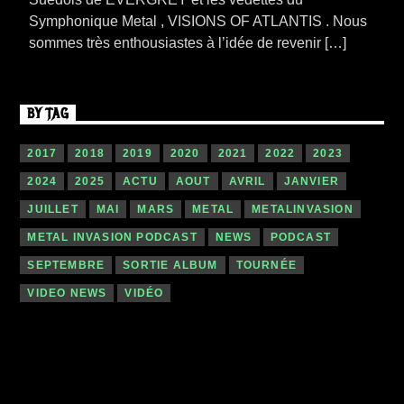
Symphonique Metal , VISIONS OF ATLANTIS . Nous
sommes très enthousiastes à l’idée de revenir […]
BY TAG
2017
2018
2019
2020
2021
2022
2023
2024
2025
ACTU
AOUT
AVRIL
JANVIER
JUILLET
MAI
MARS
METAL
METALINVASION
METAL INVASION PODCAST
NEWS
PODCAST
SEPTEMBRE
SORTIE ALBUM
TOURNÉE
VIDEO NEWS
VIDÉO