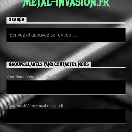
METAL-INVASION.FR
SEARCH
GROUPES,LABELS,FANS,CONTACTEZ NOUS
Your Name/Votre Nom (required)
Your Email/Votre Email (required)