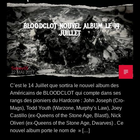
BLOODCLOT NOUVEL ALBUM LE 14
JUILLET
Sidney65
22 MAI 2017
C’est le 14 Juillet que sortira le nouvel album des
Américains de BLOODCLOT qui compte dans ses
rangs des pioniers du Hardcore : John Joseph (Cro-
Mags), Todd Youth (Warzone, Murphy’s Law), Joey
Castillo (ex-Queens of the Stone Age, Blast!), Nick
Oliveri (ex-Queens of the Stone Age, Dwarves) . Ce
nouvel album porte le nom de » […]