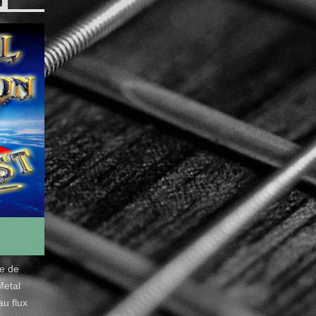
!
de de
Metal
u flux