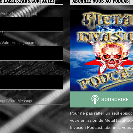
S,LABELS,FANS,CONTACTEZ
ABONNEZ VOUS AU PODCAST 
Votre Nom (required)
/Votre Email (required)
jet
age/Votre Message
Pour ne pas ratter un seul épiso
votre émission de Metal favorite,
Invasion Podcast, abonnez vous a