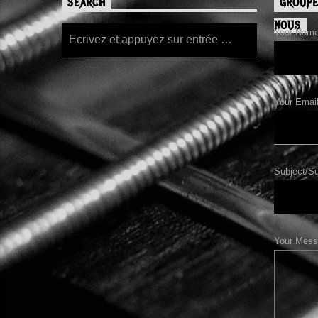
SEARCH
GROUPE
NOUS
Your Name/
Your Email
Subject/Su
Your Mess