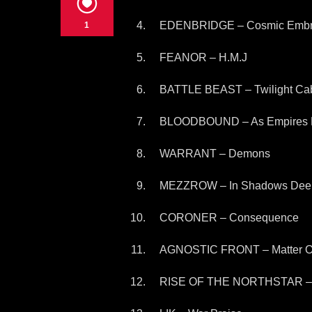
EDENBRIDGE – Cosmic Emb
1
FEANOR – H.M.J
BATTLE BEAST – Twilight Cab
BLOODBOUND – As Empires F
WARRANT – Demons
MEZZROW – In Shadows Dee
CORONER – Consequence
AGNOSTIC FRONT – Matter Of 
RISE OF THE NORTHSTAR – a.