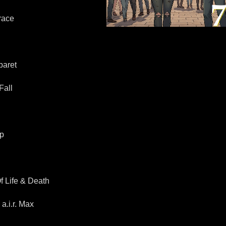
race
aret
all
p
Life & Death
i.r. Max