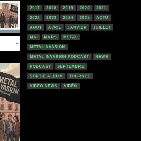
les
2017
2018
2019
2020
2021
flèches
2022
2023
2024
2025
ACTU
haut/bas
AOUT
AVRIL
JANVIER
JUILLET
pour
MAI
MARS
METAL
augmenter
METALINVASION
ou
METAL INVASION PODCAST
NEWS
diminuer
PODCAST
SEPTEMBRE
le
SORTIE ALBUM
TOURNÉE
volume.
VIDEO NEWS
VIDÉO