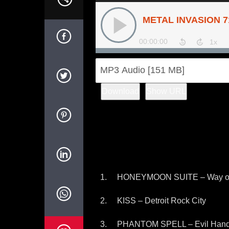
audio
Download
Show URL
HONEYMOON SUITE – Way of 
KISS – Detroit Rock City
PHANTOM SPELL – Evil Han