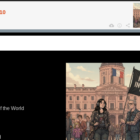
the World
d