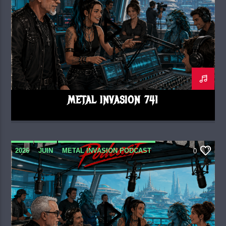
METAL INVASION 741
2026
JUIN
METAL INVASION PODCAST
0