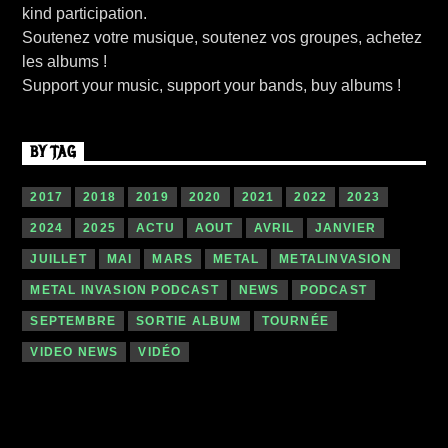
kind participation.
Soutenez votre musique, soutenez vos groupes, achetez
les albums !
Support your music, support your bands, buy albums !
BY TAG
2017
2018
2019
2020
2021
2022
2023
2024
2025
ACTU
AOUT
AVRIL
JANVIER
JUILLET
MAI
MARS
METAL
METALINVASION
METAL INVASION PODCAST
NEWS
PODCAST
SEPTEMBRE
SORTIE ALBUM
TOURNÉE
VIDEO NEWS
VIDÉO